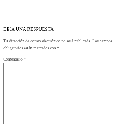
número
cuatro
y
sorprenderá
DEJA UNA RESPUESTA
a
los
Tu dirección de correo electrónico no será publicada.
Los campos
jugadores
obligatorios están marcados con
*
Comentario
*