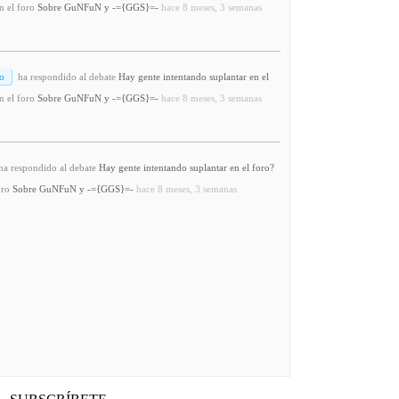
n el foro
Sobre GuNFuN y -={GGS}=-
hace 8 meses, 3 semanas
o
ha respondido al debate
Hay gente intentando suplantar en el
n el foro
Sobre GuNFuN y -={GGS}=-
hace 8 meses, 3 semanas
a respondido al debate
Hay gente intentando suplantar en el foro?
oro
Sobre GuNFuN y -={GGS}=-
hace 8 meses, 3 semanas