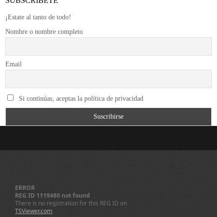
SUBSCRÍBETE
¡Estate al tanto de todo!
Nombre o nombre completo
Email
Si continúas, aceptas la política de privacidad
ERROR
REG ID 1119480 not found
There is no registration for this REG ID on
TSViewer.com