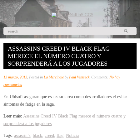
ASSASSINS CREED IV BLACK FLAG
MERECE EL NÚMERO CUATRO Y
SORPRENDERÁ A LOS JUGADORES
13 marzo, 2013
, Posted in
La Mercinale
by
Paul Ventseck
, Comments:
No hay
en
comentarios
Assassins
En Ubisoft aseguran que esa es su tarea como desarrolladores el evitar
Creed
síntomas de fatiga en la saga.
IV
Black
Leer más:
Assassins Creed IV Black Flag merece el número cuatro y
Flag
sorprenderá a los jugadores
merece
Tags:
assassin’s
,
black
,
creed
,
flag
,
Noticia
el