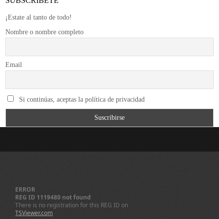
SUBSCRÍBETE
¡Estate al tanto de todo!
Nombre o nombre completo
Email
Si continúas, aceptas la política de privacidad
ERROR
REG ID 1119480 not found
There is no registration for this REG ID on
TSViewer.com