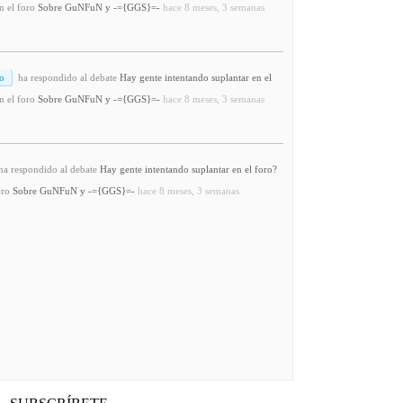
n el foro
Sobre GuNFuN y -={GGS}=-
hace 8 meses, 3 semanas
o
ha respondido al debate
Hay gente intentando suplantar en el
n el foro
Sobre GuNFuN y -={GGS}=-
hace 8 meses, 3 semanas
a respondido al debate
Hay gente intentando suplantar en el foro?
oro
Sobre GuNFuN y -={GGS}=-
hace 8 meses, 3 semanas