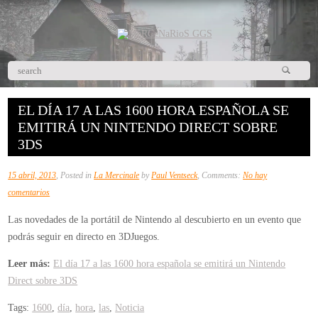
EL DÍA 17 A LAS 1600 HORA ESPAÑOLA SE
EMITIRÁ UN NINTENDO DIRECT SOBRE
3DS
15 abril, 2013
, Posted in
La Mercinale
by
Paul Ventseck
, Comments:
No hay
en
comentarios
El
Las novedades de la portátil de Nintendo al descubierto en un evento que
día
podrás seguir en directo en 3DJuegos.
17
a
Leer más:
El día 17 a las 1600 hora española se emitirá un Nintendo
las
Direct sobre 3DS
1600
Tags:
1600
,
día
,
hora
,
las
,
Noticia
hora