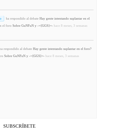
o
ha respondido al debate
Hay gente intentando suplantar en el
n el foro
Sobre GuNFuN y -={GGS}=-
hace 8 meses, 3 semanas
a respondido al debate
Hay gente intentando suplantar en el foro?
oro
Sobre GuNFuN y -={GGS}=-
hace 8 meses, 3 semanas
SUBSCRÍBETE