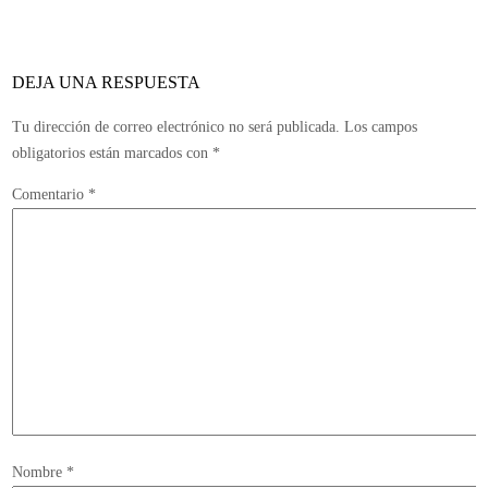
Turismo
6
para
DEJA UNA RESPUESTA
PlayStation
3
Tu dirección de correo electrónico no será publicada.
Los campos
y
obligatorios están marcados con
*
presentan
Comentario
*
incluso
carátula
Nombre
*