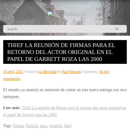
THIEF LA REUNIÓN DE FIRMAS PARA EL
RETORNO DEL ACTOR ORIGINAL EN EL
PAPEL DE GARRETT ROZA LAS 2000
15 abril, 2013
, Posted in
La Mercinale
by
Paul Ventseck
, Comments:
No hay
en
comentarios
Thief
El estudio ya anunció su intención de contar en esta nueva entrega con otro
La
intérprete.
reunión
de
Leer más:
Thief La reunión de firmas para el retorno del actor original en
firmas
el papel de Garrett roza las 2000
para
Tags:
firmas
,
Noticia
,
para
,
reunión
,
thief
el