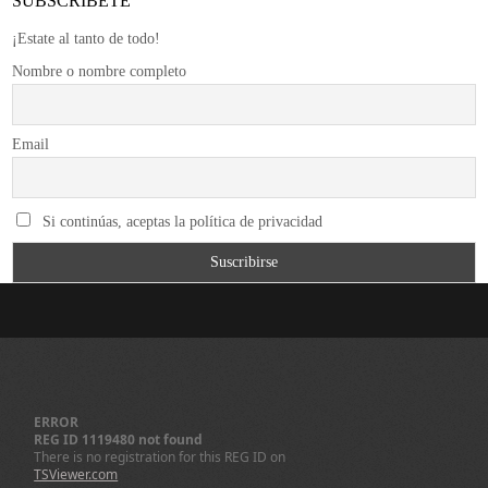
SUBSCRÍBETE
¡Estate al tanto de todo!
Nombre o nombre completo
Email
Si continúas, aceptas la política de privacidad
ERROR
REG ID 1119480 not found
There is no registration for this REG ID on
TSViewer.com