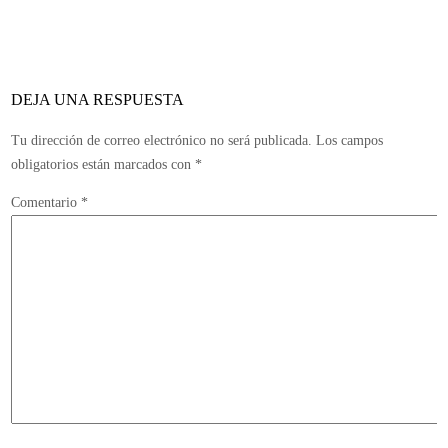
retorno
del
actor
original
DEJA UNA RESPUESTA
en
el
Tu dirección de correo electrónico no será publicada.
Los campos
papel
obligatorios están marcados con
*
de
Comentario
*
Garrett
roza
las
2000