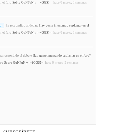
n el foro
Sobre GuNFuN y -={GGS}=-
hace 8 meses, 3 semanas
o
ha respondido al debate
Hay gente intentando suplantar en el
n el foro
Sobre GuNFuN y -={GGS}=-
hace 8 meses, 3 semanas
a respondido al debate
Hay gente intentando suplantar en el foro?
oro
Sobre GuNFuN y -={GGS}=-
hace 8 meses, 3 semanas