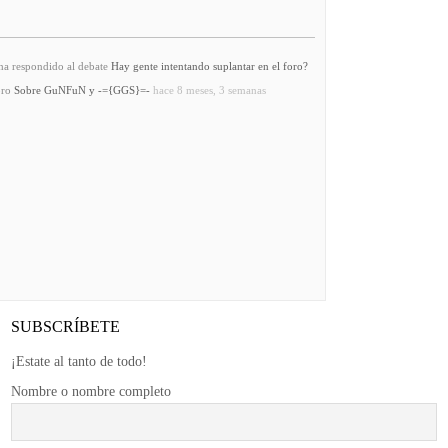
a respondido al debate
Hay gente intentando suplantar en el foro?
oro
Sobre GuNFuN y -={GGS}=-
hace 8 meses, 3 semanas
SUBSCRÍBETE
¡Estate al tanto de todo!
Nombre o nombre completo