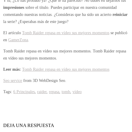
Y tú, ¿Lo has probado ya? ¿Qué te ha parecido? No dudes en dejarnos tus
impresiones
sobre el título. Puedes participar en nuestra comunidad
comentando nuestras noticias. ¿Consideras que ha sido un acierto
reiniciar
la serie? ¿Esperabas más de este juego?
El artículo
Tomb Raider repasa en vídeo sus mejores momentos
se publicó
en
GamerZona
.
Tomb Raider repasa en vídeo sus mejores momentos.
Tomb Raider repasa
en vídeo sus mejores momentos.
Leer más:
Tomb Raider repasa en vídeo sus mejores momentos
Seo service
from 3D WebDesign Seo.
Tags:
6 Principales
,
raider
,
repasa
,
tomb
,
vídeo
DEJA UNA RESPUESTA