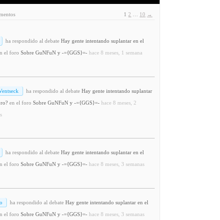
ementos
1
2
…
10
→
ha respondido al debate
Hay gente intentando suplantar en el
n el foro
Sobre GuNFuN y -={GGS}=-
hace 8 meses, 1 semana
Ventseck
ha respondido al debate
Hay gente intentando suplantar
oro?
en el foro
Sobre GuNFuN y -={GGS}=-
hace 8 meses, 2
s
ha respondido al debate
Hay gente intentando suplantar en el
n el foro
Sobre GuNFuN y -={GGS}=-
hace 8 meses, 3 semanas
o
ha respondido al debate
Hay gente intentando suplantar en el
n el foro
Sobre GuNFuN y -={GGS}=-
hace 8 meses, 3 semanas