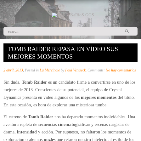
TOMB RAIDER REPASA EN VÍDEO SUS
MEJORES MOMENTOS
en
2 abril, 2013
, Posted in
La Mercinale
by
Paul Ventseck
, Comments:
No hay comentarios
To
Sin duda,
Tomb Raider
es un candidato firme a convertirse en uno de los
Rai
mejores de 2013. Conscientes de su potencial, el equipo de Crystal
rep
Dynamics presenta en vídeo algunos de los
mejores momentos
del título.
en
En esta ocasión, es hora de explorar una misteriosa tumba.
víd
sus
El estreno de
Tomb Raider
nos ha deparado momentos inolvidables. Una
mej
aventura repleta de secuencias
cinematográficas
y escenas cargadas de
mo
drama,
intensidad
y acción. Por supuesto, no faltaron los momentos de
exploración o algunos
puzles
que retaron nuestro intelecto,al estilo de los