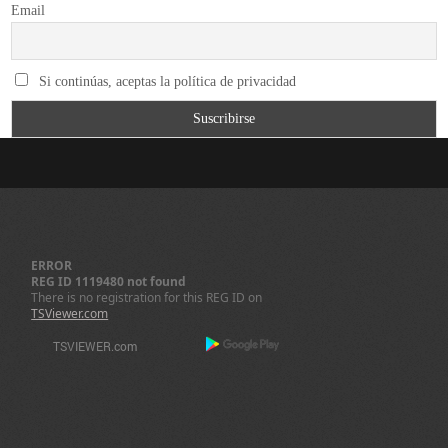
Email
Si continúas, aceptas la política de privacidad
ERROR
REG ID 1119480 not found
There is no registration for this REG ID on
TSViewer.com