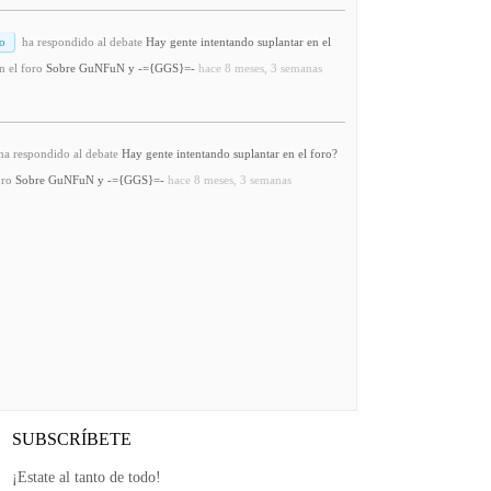
o
ha respondido al debate
Hay gente intentando suplantar en el
n el foro
Sobre GuNFuN y -={GGS}=-
hace 8 meses, 3 semanas
a respondido al debate
Hay gente intentando suplantar en el foro?
oro
Sobre GuNFuN y -={GGS}=-
hace 8 meses, 3 semanas
SUBSCRÍBETE
¡Estate al tanto de todo!