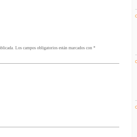
Call
to
Arms
–
Vídeo
/
Xbox
ublicada.
Los campos obligatorios están marcados con
*
360