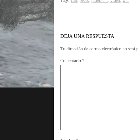
Tags:
call
,
gears
,
judgment
,
vídeo
,
war
DEJA UNA RESPUESTA
Tu dirección de correo electrónico no será p
Comentario
*