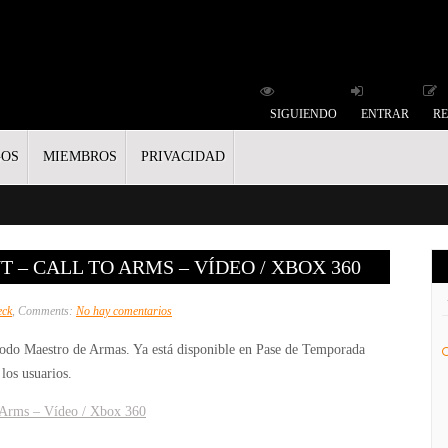
SIGUIENDO
ENTRAR
RE
GOS
MIEMBROS
PRIVACIDAD
– CALL TO ARMS – VÍDEO / XBOX 360
en
eck
, Comments:
No hay comentarios
Gears
odo Maestro de Armas. Ya está disponible en Pase de Temporada
of
los usuarios.
War
Judgment
 Arms – Vídeo / Xbox 360
–