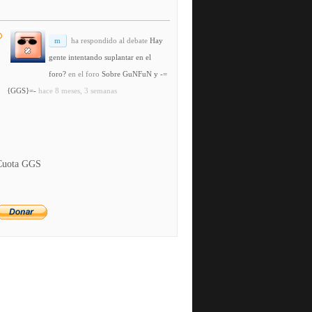
m
ha respondido al debate
Hay
gente intentando suplantar en el
foro?
en el foro
Sobre GuNFuN y -=
{GGS}=-
hace 8 meses, 3 semanas
Cuota GGS