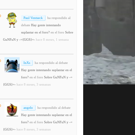
Paul Ventseck
ha respondido al
debate
Hay gente intentando
suplantar en el foro?
en el foro
Sobre
GuNFuN y -={GGS}=-
hace 8 meses, 1 semana
InXs
ha respondido al debate
Hay gente intentando suplantar en el
foro?
en el foro
Sobre GuNFuN y -=
{GGS}=-
hace 8 meses, 3 semanas
angelo
ha respondido al debate
Hay gente intentando suplantar en el
foro?
en el foro
Sobre GuNFuN y -=
{GGS}=-
hace 8 meses, 3 semanas