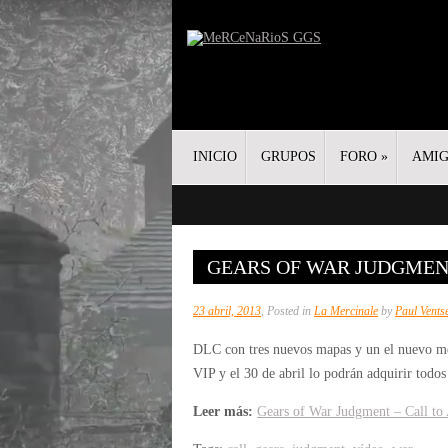
INICIO
GRUPOS
FORO
»
AMI
GEARS OF WAR JUDGMENT 
23 abril, 2013
, Posted in
La Mercinale
by
Paul Vents
DLC con tres nuevos mapas y un el nuevo m
VIP y el 30 de abril lo podrán adquirir todos 
Leer más:
Gears of War Judgment – Call to