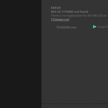
ERROR
REG ID 1119480 not found
There is no registration for this REG ID on
TSViewer.com