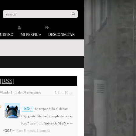
GISTRO
MI PERFIL
»
DESCONECTAR
[RSS]
Viendo 1 - 5 de 50 elementos
1
2
…
10
→
InXs
ha respondido al debate
Hay gente intentando suplantar en el
foro?
en el foro
Sobre GuNFuN y -=
{GGS}=-
hace 8 meses, 1 semana