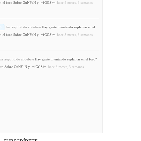
n el foro
Sobre GuNFuN y -={GGS}=-
hace 8 meses, 3 semanas
o
ha respondido al debate
Hay gente intentando suplantar en el
n el foro
Sobre GuNFuN y -={GGS}=-
hace 8 meses, 3 semanas
a respondido al debate
Hay gente intentando suplantar en el foro?
oro
Sobre GuNFuN y -={GGS}=-
hace 8 meses, 3 semanas