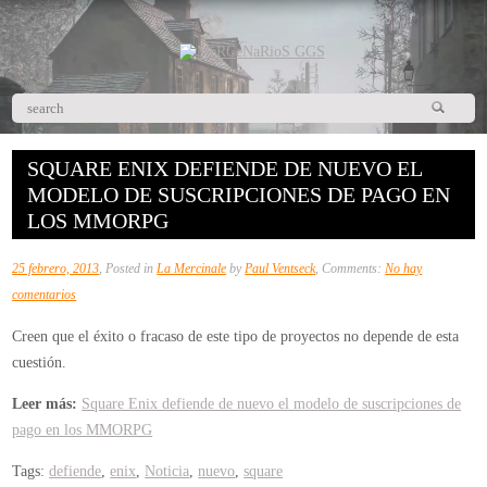
SQUARE ENIX DEFIENDE DE NUEVO EL
MODELO DE SUSCRIPCIONES DE PAGO EN
LOS MMORPG
25 febrero, 2013
, Posted in
La Mercinale
by
Paul Ventseck
, Comments:
No hay
en
comentarios
Square
Creen que el éxito o fracaso de este tipo de proyectos no depende de esta
Enix
cuestión.
defiende
de
Leer más:
Square Enix defiende de nuevo el modelo de suscripciones de
nuevo
pago en los MMORPG
el
Tags:
defiende
,
enix
,
Noticia
,
nuevo
,
square
modelo