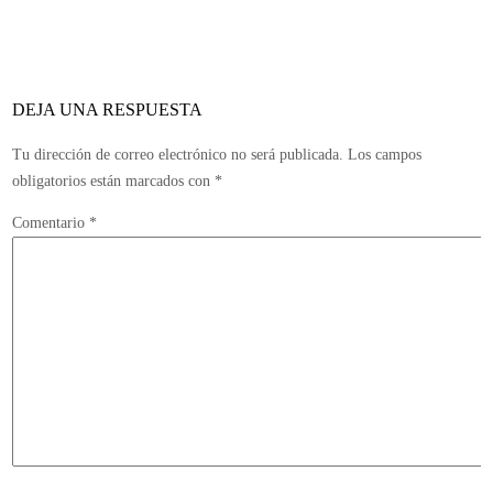
de
suscripciones
de
pago
DEJA UNA RESPUESTA
en
los
Tu dirección de correo electrónico no será publicada.
Los campos
MMORPG
obligatorios están marcados con
*
Comentario
*