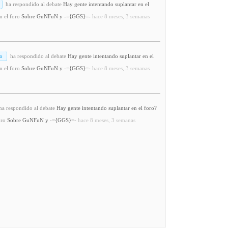
ha respondido al debate
Hay gente intentando suplantar en el
n el foro
Sobre GuNFuN y -={GGS}=-
hace 8 meses, 3 semanas
o
ha respondido al debate
Hay gente intentando suplantar en el
n el foro
Sobre GuNFuN y -={GGS}=-
hace 8 meses, 3 semanas
a respondido al debate
Hay gente intentando suplantar en el foro?
oro
Sobre GuNFuN y -={GGS}=-
hace 8 meses, 3 semanas