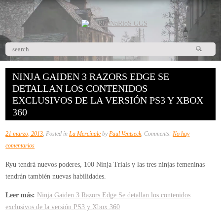
NINJA GAIDEN 3 RAZORS EDGE SE
DETALLAN LOS CONTENIDOS
EXCLUSIVOS DE LA VERSIÓN PS3 Y XBOX
360
21 marzo, 2013
, Posted in
La Mercinale
by
Paul Ventseck
, Comments:
No hay
en
comentarios
Ninja
Ryu tendrá nuevos poderes, 100 Ninja Trials y las tres ninjas femeninas
Gaiden
tendrán también nuevas habilidades.
3
Razors
Leer más:
Ninja Gaiden 3 Razors Edge Se detallan los contenidos
Edge
exclusivos de la versión PS3 y Xbox 360
Se