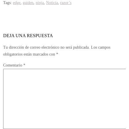
Tags:
edge
,
gaiden
,
ninja
,
Noticia
,
razor’s
detallan
los
contenidos
exclusivos
de
DEJA UNA RESPUESTA
la
versión
Tu dirección de correo electrónico no será publicada.
Los campos
PS3
obligatorios están marcados con
*
y
Comentario
*
Xbox
360