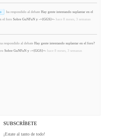
o
ha respondido al debate
Hay gente intentando suplantar en el
n el foro
Sobre GuNFuN y -={GGS}=-
hace 8 meses, 3 semanas
a respondido al debate
Hay gente intentando suplantar en el foro?
oro
Sobre GuNFuN y -={GGS}=-
hace 8 meses, 3 semanas
SUBSCRÍBETE
¡Estate al tanto de todo!