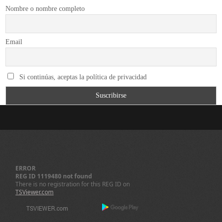
Nombre o nombre completo
Email
Si continúas, aceptas la política de privacidad
ERROR
REG ID 1119480 not found
There is no registration for this REG ID on
TSViewer.com