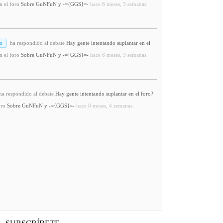
n el foro
Sobre GuNFuN y -={GGS}=-
hace 8 meses, 3 semanas
o
ha respondido al debate
Hay gente intentando suplantar en el
n el foro
Sobre GuNFuN y -={GGS}=-
hace 8 meses, 3 semanas
a respondido al debate
Hay gente intentando suplantar en el foro?
oro
Sobre GuNFuN y -={GGS}=-
hace 8 meses, 4 semanas