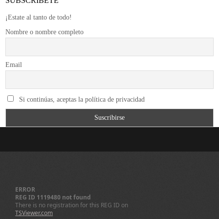
SUBSCRÍBETE
¡Estate al tanto de todo!
Nombre o nombre completo
Email
Si continúas, aceptas la política de privacidad
ERROR
REG ID 1119480 not found
There is no registration for this REG ID on
TSViewer.com