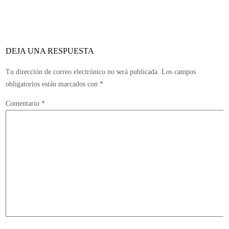
maduro
y
ambicioso
de
DEJA UNA RESPUESTA
la
trilogía
Tu dirección de correo electrónico no será publicada.
Los campos
obligatorios están marcados con
*
Comentario
*