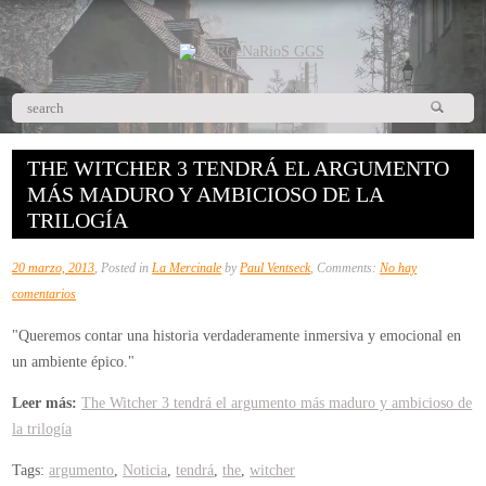
THE WITCHER 3 TENDRÁ EL ARGUMENTO
MÁS MADURO Y AMBICIOSO DE LA
TRILOGÍA
20 marzo, 2013
, Posted in
La Mercinale
by
Paul Ventseck
, Comments:
No hay
en
comentarios
The
"Queremos contar una historia verdaderamente inmersiva y emocional en
Witcher
un ambiente épico."
3
tendrá
Leer más:
The Witcher 3 tendrá el argumento más maduro y ambicioso de
el
la trilogía
argumento
Tags:
argumento
,
Noticia
,
tendrá
,
the
,
witcher
más