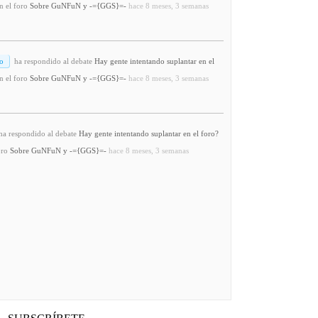
n el foro
Sobre GuNFuN y -={GGS}=-
hace 8 meses, 3 semanas
o
ha respondido al debate
Hay gente intentando suplantar en el
n el foro
Sobre GuNFuN y -={GGS}=-
hace 8 meses, 3 semanas
a respondido al debate
Hay gente intentando suplantar en el foro?
oro
Sobre GuNFuN y -={GGS}=-
hace 8 meses, 3 semanas