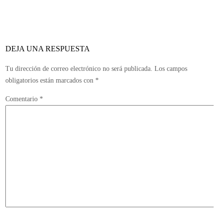
la
próxima
generación
de
DEJA UNA RESPUESTA
consolas
Tu dirección de correo electrónico no será publicada.
Los campos
obligatorios están marcados con
*
Comentario
*