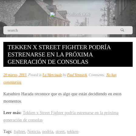
TEKKEN X STREET FIGHTER PODRÍA
ESTRENARSE EN LA PRÓXIMA
GENERACIÓN DE CONSOLAS
20 marzo, 2013
, Posted in
La Mercinale
by
Paul Ventseck
, Comments:
No hay
en
comentarios
Tekken
Katsuhiro Harada reconoce que es algo que están decidiendo en estos
x
momentos.
Street
Fighter
Leer más:
Tekken x Street Fighter podría estrenarse en la próxima
podría
generación de consolas
estrenarse
Tags:
fighter
,
Noticia
,
podría
,
street
,
tekken
en