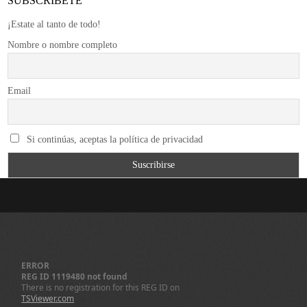
SUBSCRÍBETE
¡Estate al tanto de todo!
Nombre o nombre completo
Email
Si continúas, aceptas la política de privacidad
ERROR
REG ID 1119480 not found
There is no registration for this REG ID on
TSViewer.com