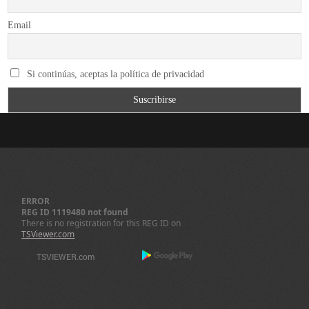
Email
Si continúas, aceptas la política de privacidad
ERROR
REG ID 1119480 not found
There is no registration for this REG ID on
TSViewer.com