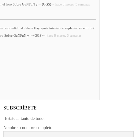
n el foro
Sobre GuNFuN y -={GGS}=-
hace 8 meses, 3 semanas
a respondido al debate
Hay gente intentando suplantar en el foro?
oro
Sobre GuNFuN y -={GGS}=-
hace 8 meses, 3 semanas
SUBSCRÍBETE
¡Estate al tanto de todo!
Nombre o nombre completo