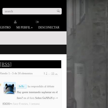
GISTRO
MI PERFIL
»
DESCONECTAR
[RSS]
Viendo 1 - 5 de 50 elementos
1
2
…
10
→
InXs
ha respondido al debate
Hay gente intentando suplantar en el
foro?
en el foro
Sobre GuNFuN y -=
{GGS}=-
hace 8 meses, 1 semana