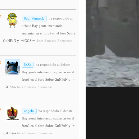
Paul Ventseck
ha respondido al
debate
Hay gente intentando
suplantar en el foro?
en el foro
Sobre
GuNFuN y -={GGS}=-
hace 8 meses, 2 semanas
InXs
ha respondido al debate
Hay gente intentando suplantar en el
foro?
en el foro
Sobre GuNFuN y -=
{GGS}=-
hace 8 meses, 3 semanas
angelo
ha respondido al debate
Hay gente intentando suplantar en el
foro?
en el foro
Sobre GuNFuN y -=
{GGS}=-
hace 8 meses, 3 semanas