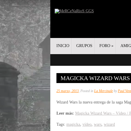
INICIO
GRUPOS
FORO
»
AMI
MAGICKA WIZARD WARS –
25 marzo, 2013
, Posted in
La Mercinale
by
Paul Vent
Wizard Wars la nueva entrega de la saga Magic
Leer más:
Magicka Wizard Wars – Vídeo / 
Tags:
magicka
,
vídeo
,
wars
,
wizard