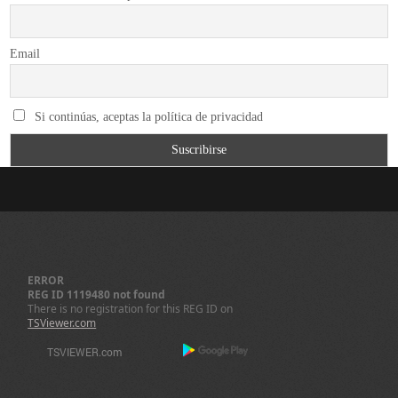
Email
Si continúas, aceptas la política de privacidad
ERROR
REG ID 1119480 not found
There is no registration for this REG ID on
TSViewer.com