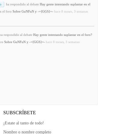
o
ha respondido al debate
Hay gente intentando suplantar en el
n el foro
Sobre GuNFuN y -={GGS}=-
hace 8 meses, 3 semanas
a respondido al debate
Hay gente intentando suplantar en el foro?
oro
Sobre GuNFuN y -={GGS}=-
hace 8 meses, 3 semanas
SUBSCRÍBETE
¡Estate al tanto de todo!
Nombre o nombre completo