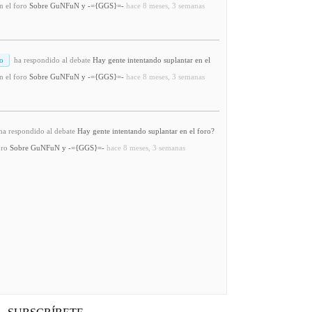
n el foro
Sobre GuNFuN y -={GGS}=-
hace 8 meses, 3 semanas
o
ha respondido al debate
Hay gente intentando suplantar en el
n el foro
Sobre GuNFuN y -={GGS}=-
hace 8 meses, 3 semanas
a respondido al debate
Hay gente intentando suplantar en el foro?
oro
Sobre GuNFuN y -={GGS}=-
hace 8 meses, 3 semanas