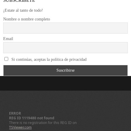
SUBSCRÍBETE
¡Estate al tanto de todo!
Nombre o nombre completo
Email
Si continúas, aceptas la política de privacidad
ERROR
REG ID 1119480 not found
There is no registration for this REG ID on
TSViewer.com