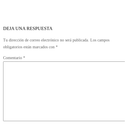
hace
oficial
para
PlayStation
DEJA UNA RESPUESTA
3
Tu dirección de correo electrónico no será publicada.
Los campos
obligatorios están marcados con
*
Comentario
*