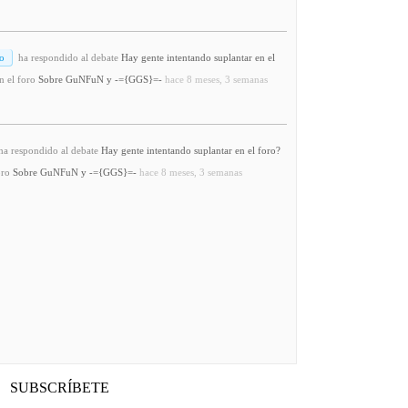
o
ha respondido al debate
Hay gente intentando suplantar en el
n el foro
Sobre GuNFuN y -={GGS}=-
hace 8 meses, 3 semanas
a respondido al debate
Hay gente intentando suplantar en el foro?
oro
Sobre GuNFuN y -={GGS}=-
hace 8 meses, 3 semanas
SUBSCRÍBETE