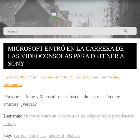
MICROSOFT ENTRÓ EN LA CARRERA DE
LAS VIDEOCONSOLAS PARA DETENER A
SONY
7 febrero, 2013
, Posted in
La Mercinale
by
Paul Ventseck
, Comments:
No hay
en
comentarios
Microsoft
"Ya sabes… Sony y Microsoft nunca han tenido una relación muy
entró
amistosa, ¿verdad?".
en
la
Leer más:
Microsoft entró en la carrera de las videoconsolas para detener
carrera
a Sony
de
Tags:
carrera
,
entró
,
las
,
microsoft
,
Noticia
las