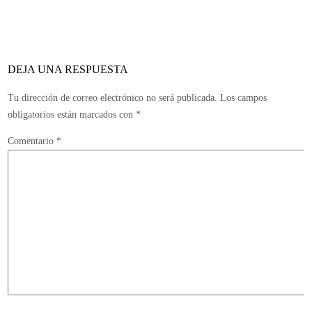
videoconsolas
para
detener
a
DEJA UNA RESPUESTA
Sony
Tu dirección de correo electrónico no será publicada.
Los campos
obligatorios están marcados con
*
Comentario
*