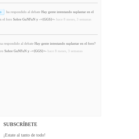
o
ha respondido al debate
Hay gente intentando suplantar en el
n el foro
Sobre GuNFuN y -={GGS}=-
hace 8 meses, 3 semanas
a respondido al debate
Hay gente intentando suplantar en el foro?
oro
Sobre GuNFuN y -={GGS}=-
hace 8 meses, 3 semanas
SUBSCRÍBETE
¡Estate al tanto de todo!