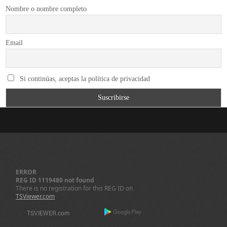
Nombre o nombre completo
Email
Si continúas, aceptas la política de privacidad
ERROR
REG ID 1119480 not found
There is no registration for this REG ID on
TSViewer.com