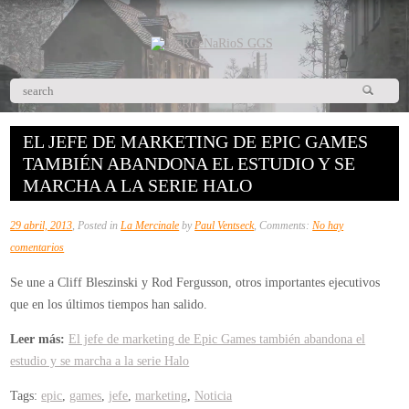
EL JEFE DE MARKETING DE EPIC GAMES
TAMBIÉN ABANDONA EL ESTUDIO Y SE
MARCHA A LA SERIE HALO
29 abril, 2013
, Posted in
La Mercinale
by
Paul Ventseck
, Comments:
No hay
en
comentarios
El
Se une a Cliff Bleszinski y Rod Fergusson, otros importantes ejecutivos
jefe
que en los últimos tiempos han salido.
de
marketing
Leer más:
El jefe de marketing de Epic Games también abandona el
de
estudio y se marcha a la serie Halo
Epic
Tags:
epic
,
games
,
jefe
,
marketing
,
Noticia
Games