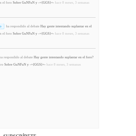
n el foro
Sobre GuNFuN y -={GGS}=-
hace 8 meses, 3 semanas
o
ha respondido al debate
Hay gente intentando suplantar en el
n el foro
Sobre GuNFuN y -={GGS}=-
hace 8 meses, 3 semanas
a respondido al debate
Hay gente intentando suplantar en el foro?
oro
Sobre GuNFuN y -={GGS}=-
hace 8 meses, 3 semanas