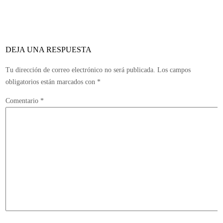
también
abandona
el
estudio
DEJA UNA RESPUESTA
y
se
Tu dirección de correo electrónico no será publicada.
Los campos
marcha
obligatorios están marcados con
*
a
Comentario
*
la
serie
Halo