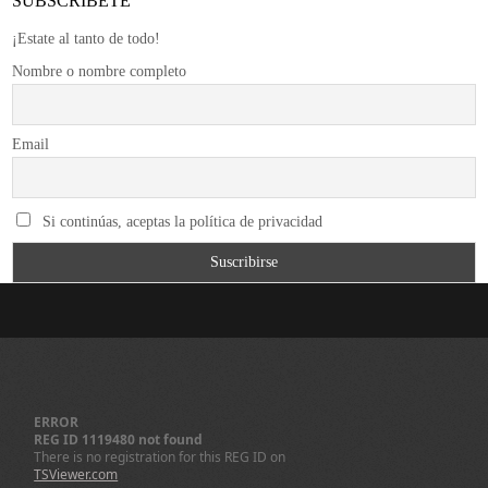
SUBSCRÍBETE
¡Estate al tanto de todo!
Nombre o nombre completo
Email
Si continúas, aceptas la política de privacidad
ERROR
REG ID 1119480 not found
There is no registration for this REG ID on
TSViewer.com