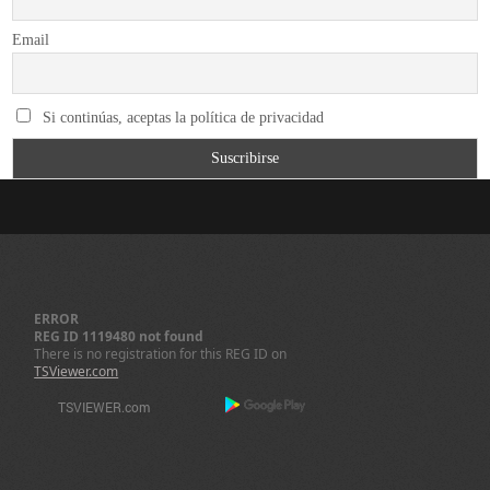
Email
Si continúas, aceptas la política de privacidad
ERROR
REG ID 1119480 not found
There is no registration for this REG ID on
TSViewer.com