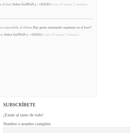
n el foro
Sobre GuNFuN y -={GGS}=-
hace 8 meses, 3 semanas
a respondido al debate
Hay gente intentando suplantar en el foro?
oro
Sobre GuNFuN y -={GGS}=-
hace 8 meses, 3 semanas
SUBSCRÍBETE
¡Estate al tanto de todo!
Nombre o nombre completo