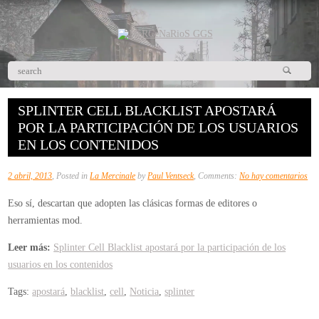
SPLINTER CELL BLACKLIST APOSTARÁ
POR LA PARTICIPACIÓN DE LOS USUARIOS
EN LOS CONTENIDOS
en
2 abril, 2013
, Posted in
La Mercinale
by
Paul Ventseck
, Comments:
No hay comentarios
Spl
Eso sí, descartan que adopten las clásicas formas de editores o
Cel
herramientas mod.
Bla
apo
Leer más:
Splinter Cell Blacklist apostará por la participación de los
po
usuarios en los contenidos
la
Tags:
apostará
,
blacklist
,
cell
,
Noticia
,
splinter
par
de