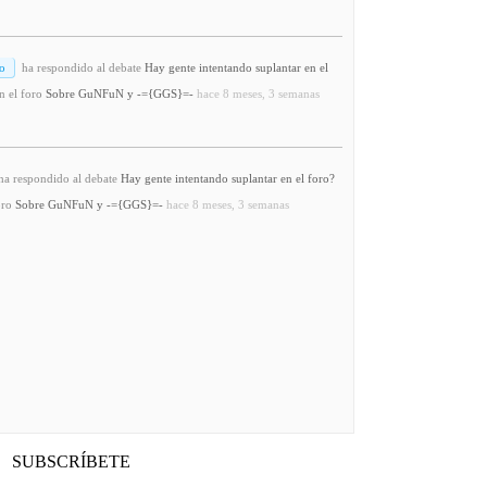
o
ha respondido al debate
Hay gente intentando suplantar en el
n el foro
Sobre GuNFuN y -={GGS}=-
hace 8 meses, 3 semanas
a respondido al debate
Hay gente intentando suplantar en el foro?
oro
Sobre GuNFuN y -={GGS}=-
hace 8 meses, 3 semanas
SUBSCRÍBETE