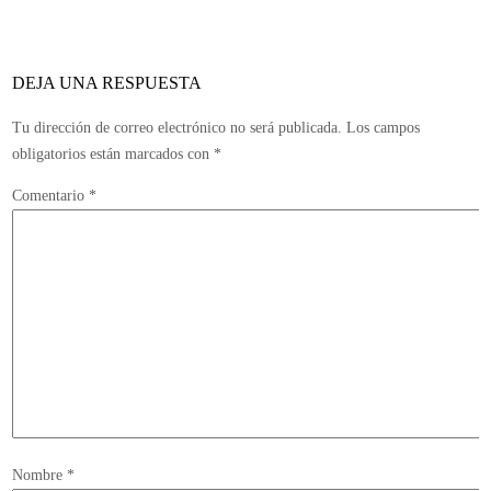
los
usu
en
DEJA UNA RESPUESTA
los
con
Tu dirección de correo electrónico no será publicada.
Los campos
obligatorios están marcados con
*
Comentario
*
Nombre
*