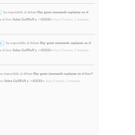
ha respondido al debate
Hay gente intentando suplantar en el
n el foro
Sobre GuNFuN y -={GGS}=-
hace 8 meses, 3 semanas
o
ha respondido al debate
Hay gente intentando suplantar en el
n el foro
Sobre GuNFuN y -={GGS}=-
hace 8 meses, 3 semanas
a respondido al debate
Hay gente intentando suplantar en el foro?
oro
Sobre GuNFuN y -={GGS}=-
hace 8 meses, 3 semanas