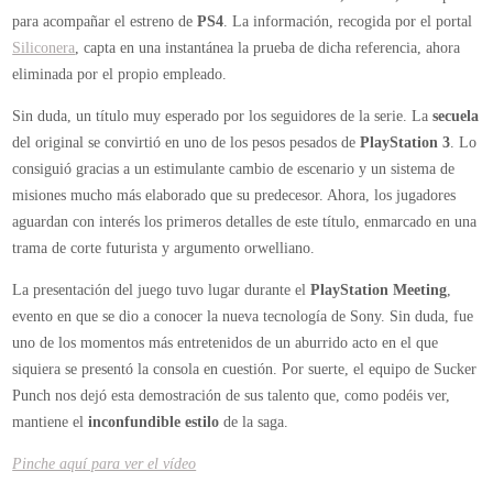
de
para acompañar el estreno de
PS4
. La información, recogida por el portal
lanzamiento
Siliconera
, capta en una instantánea la prueba de dicha referencia, ahora
de
eliminada por el propio empleado.
PlayStation
Sin duda, un título muy esperado por los seguidores de la serie. La
secuela
4
del original se convirtió en uno de los pesos pesados de
PlayStation 3
. Lo
consiguió gracias a un estimulante cambio de escenario y un sistema de
misiones mucho más elaborado que su predecesor. Ahora, los jugadores
aguardan con interés los primeros detalles de este título, enmarcado en una
trama de corte futurista y argumento orwelliano.
La presentación del juego tuvo lugar durante el
PlayStation Meeting
,
evento en que se dio a conocer la nueva tecnología de Sony. Sin duda, fue
uno de los momentos más entretenidos de un aburrido acto en el que
siquiera se presentó la consola en cuestión. Por suerte, el equipo de Sucker
Punch nos dejó esta demostración de sus talento que, como podéis ver,
mantiene el
inconfundible estilo
de la saga.
Pinche aquí para ver el vídeo