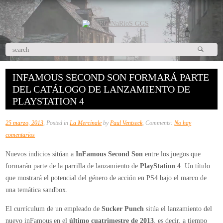
INFAMOUS SECOND SON FORMARÁ PARTE
DEL CATÁLOGO DE LANZAMIENTO DE
PLAYSTATION 4
25 marzo, 2013
, Posted in
La Mercinale
by
Paul Ventseck
, Comments:
No hay
en
comentarios
InFamous
Nuevos indicios sitúan a
InFamous Second Son
entre los juegos que
Second
formarán parte de la parrilla de lanzamiento de
PlayStation 4
. Un título
Son
que mostrará el potencial del género de acción en PS4 bajo el marco de
formará
una temática sandbox.
parte
del
El currículum de un empleado de
Sucker Punch
sitúa el lanzamiento del
catálogo
nuevo inFamous en el
último cuatrimestre de 2013
, es decir, a tiempo