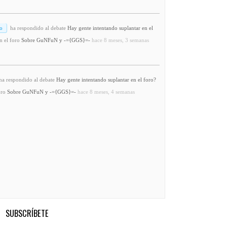
o
ha respondido al debate
Hay gente intentando suplantar en el
n el foro
Sobre GuNFuN y -={GGS}=-
hace 8 meses, 3 semanas
a respondido al debate
Hay gente intentando suplantar en el foro?
oro
Sobre GuNFuN y -={GGS}=-
hace 8 meses, 4 semanas
SUBSCRÍBETE