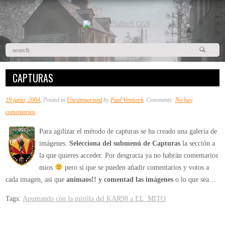
CAPTURAS
19 junio, 2004
, Posted in
Uncategorised
by
Paul Ventseck
, Comments:
No hay
en
comentarios
Capturas
Para agilizar el método de capturas se ha creado una galería de
imágenes.
Selecciona del submenú de Capturas
la sección a
la que quieres acceder. Por desgracia ya no habrán comentarios
mios
pero si que se pueden añadir comentarios y votos a
cada imagen, asi que
animaos!! y comentad las imágenes
o lo que sea…
Tags:
Apuntando con la mirilla del KAR98 a EL_MITO