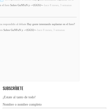
n el foro
Sobre GuNFuN y -={GGS}=-
hace 8 meses, 3 semanas
a respondido al debate
Hay gente intentando suplantar en el foro?
oro
Sobre GuNFuN y -={GGS}=-
hace 8 meses, 3 semanas
SUBSCRÍBETE
¡Estate al tanto de todo!
Nombre o nombre completo