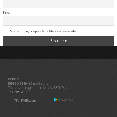
Email
Si continúas, aceptas la política de privacidad
ERROR
REG ID 1119480 not found
There is no registration for this REG ID on
TSViewer.com