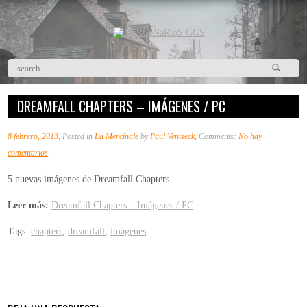
DREAMFALL CHAPTERS – IMÁGENES / PC
8 febrero, 2013
, Posted in
La Mercinale
by
Paul Ventseck
, Comments:
No hay
en
comentarios
Dreamfall
5 nuevas imágenes de Dreamfall Chapters
Chapters
–
Leer más:
Dreamfall Chapters – Imágenes / PC
Imágenes
Tags:
chapters
,
dreamfall
,
imágenes
/
PC