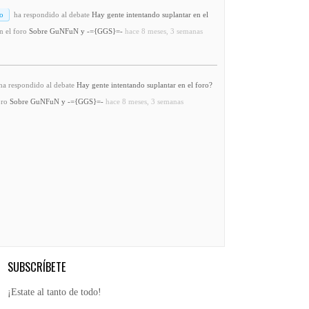
o
ha respondido al debate
Hay gente intentando suplantar en el
n el foro
Sobre GuNFuN y -={GGS}=-
hace 8 meses, 3 semanas
a respondido al debate
Hay gente intentando suplantar en el foro?
oro
Sobre GuNFuN y -={GGS}=-
hace 8 meses, 3 semanas
SUBSCRÍBETE
¡Estate al tanto de todo!