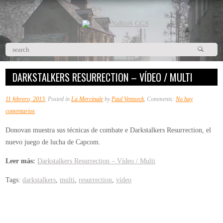
DARKSTALKERS RESURRECTION – VÍDEO / MULTI
11 febrero, 2013
, Posted in
La Mercinale
by
Paul Ventseck
, Comments:
No hay
en
comentarios
Darkstalkers
Donovan muestra sus técnicas de combate e Darkstalkers Resurrection, el
Resurrection
nuevo juego de lucha de Capcom.
–
Vídeo
Leer más:
Darkstalkers Resurrection – Vídeo / Multi
/
Tags:
darkstalkers
,
multi
,
resurrection
,
vídeo
Multi