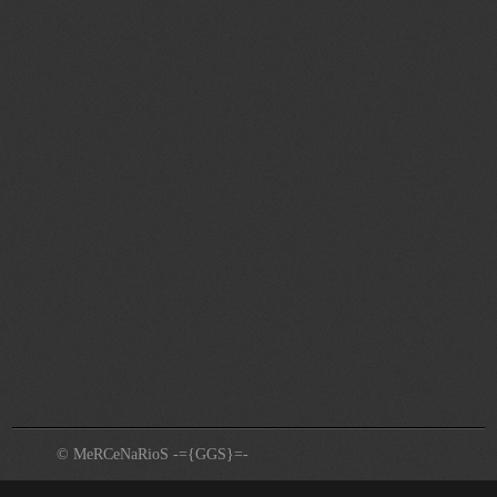
© MeRCeNaRioS -={GGS}=-