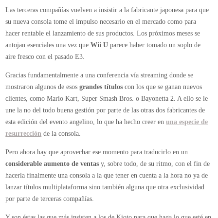
EA
Las terceras compañías vuelven a insistir a la fabricante japonesa para que
y
su nueva consola tome el impulso necesario en el mercado como para
Ubisoft
hacer rentable el lanzamiento de sus productos. Los próximos meses se
instan
antojan esenciales una vez que
Wii U
parece haber tomado un soplo de
a
aire fresco con el pasado E3.
Nintendo
a
Gracias fundamentalmente a una conferencia vía streaming donde se
que
mostraron algunos de esos
grandes títulos
con los que se ganan nuevos
impulse
clientes, como Mario Kart, Super Smash Bros. o Bayonetta 2. A ello se le
las
une la no del todo buena gestión por parte de las otras dos fabricantes de
ventas
esta edición del evento angelino, lo que ha hecho creer en
una especie de
de
resurrección
de la consola.
Wii
Pero ahora hay que aprovechar ese momento para traducirlo en un
U
considerable aumento de ventas
y, sobre todo, de su ritmo, con el fin de
si
hacerla finalmente una consola a la que tener en cuenta a la hora no ya de
quiere
lanzar títulos multiplataforma sino también alguna que otra exclusividad
respaldo
por parte de terceras compañías.
Y son éstas las que más insisten a los de Kioto para que haga lo que esté en