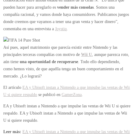
colaboración entre ambas estaba en manos de la Gran N: “Lo único que
pueden hacer para arreglarlo es
vender más consolas
. Somos una
compañía racional, y vamos donde haya consumidores. Publicamos juegos
donde creemos que vayamos a tener una gran venta y hacer dinero”,
comentaba en una entrevista a
Joystiq
.
Así pues, aquel matrimonio que parecía existir entre Nintendo y las
principales terceras compañías con motivo de
Wii U
, aunque parezca roto,
aún tiene
una oportunidad de recuperarse
. Todo ello dependiendo,
como hemos visto, de que aquélla tenga un buen comportamiento en el
mercado. ¿Lo logrará?
El artículo
EA y Ubisoft instan a Nintendo a que impulse las ventas de Wii
U si quiere respaldo
se publicó en
GamerZona
.
EA y Ubisoft instan a Nintendo a que impulse las ventas de Wii U si quiere
respaldo.
EA y Ubisoft instan a Nintendo a que impulse las ventas de Wii
U si quiere respaldo.
Leer más:
EA y Ubisoft instan a Nintendo a que impulse las ventas de Wii