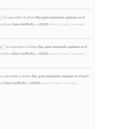
ha respondido al debate
Hay gente intentando suplantar en el
n el foro
Sobre GuNFuN y -={GGS}=-
hace 8 meses, 3 semanas
o
ha respondido al debate
Hay gente intentando suplantar en el
n el foro
Sobre GuNFuN y -={GGS}=-
hace 8 meses, 3 semanas
a respondido al debate
Hay gente intentando suplantar en el foro?
oro
Sobre GuNFuN y -={GGS}=-
hace 8 meses, 3 semanas