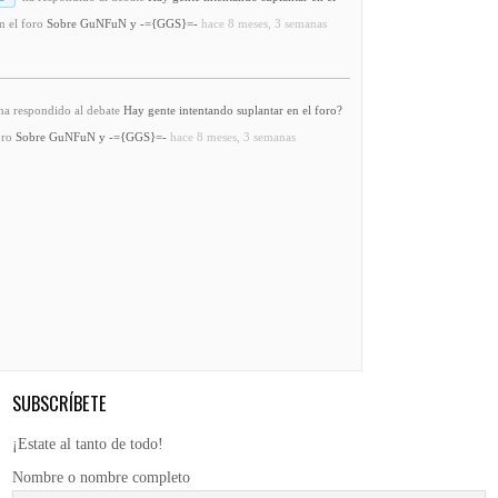
n el foro
Sobre GuNFuN y -={GGS}=-
hace 8 meses, 3 semanas
a respondido al debate
Hay gente intentando suplantar en el foro?
oro
Sobre GuNFuN y -={GGS}=-
hace 8 meses, 3 semanas
SUBSCRÍBETE
¡Estate al tanto de todo!
Nombre o nombre completo