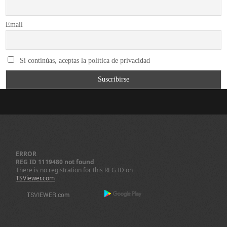
Email
Si continúas, aceptas la política de privacidad
ERROR
REG ID 1119480 not found
There is no registration for this REG ID on
TSViewer.com