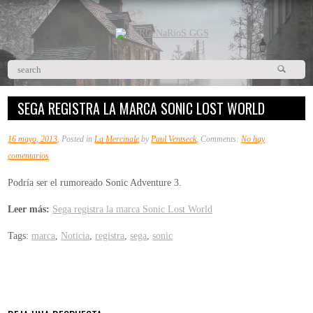
SEGA REGISTRA LA MARCA SONIC LOST WORLD
16 mayo, 2013
, Posted in
La Mercinale
by
Paul Ventseck
, Comments:
No hay
en
comentarios
Sega
Podría ser el rumoreado Sonic Adventure 3.
registra
la
Leer más:
Sega registra la marca Sonic Lost World
marca
Tags:
marca
,
Noticia
,
registra
,
sega
,
sonic
Sonic
Lost
World