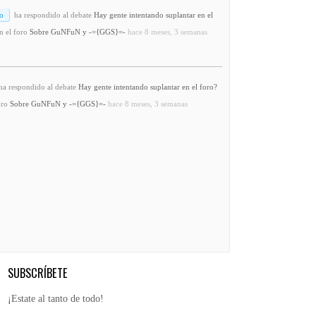
o
ha respondido al debate
Hay gente intentando suplantar en el
n el foro
Sobre GuNFuN y -={GGS}=-
hace 8 meses, 3 semanas
a respondido al debate
Hay gente intentando suplantar en el foro?
oro
Sobre GuNFuN y -={GGS}=-
hace 8 meses, 3 semanas
SUBSCRÍBETE
¡Estate al tanto de todo!