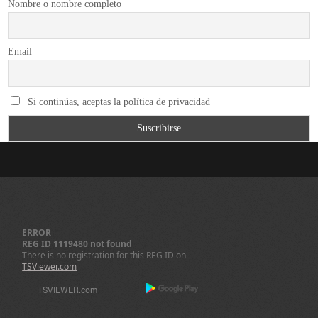
Nombre o nombre completo
Email
Si continúas, aceptas la política de privacidad
ERROR
REG ID 1119480 not found
There is no registration for this REG ID on
TSViewer.com