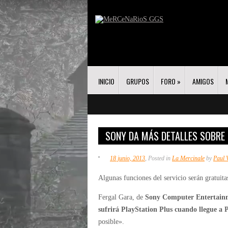
INICIO
GRUPOS
FORO
»
AMIGOS
SONY DA MÁS DETALLES SOBRE 
18 junio, 2013
, Posted in
La Mercinale
by
Paul 
Algunas funciones del servicio serán gratuita
Fergal Gara, de
Sony Computer Entertain
sufrirá PlayStation Plus cuando llegue a 
posible».