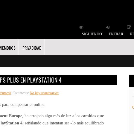
SIGUIENDO
ENTRAR
R
MIEMBROS
PRIVACIDAD
PS PLUS EN PLAYSTATION 4
en
Ventseck
, Comments:
No hay comentarios
Sony
s para compensar el online.
da
más
ment Europe
, ha arrojado algo más de luz a los
cambios que
detalles
PlayStation 4
, señalando que intentan ser «lo más equilibrado
sobre