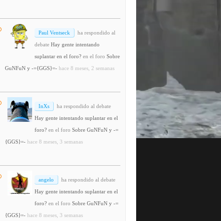
Paul Ventseck
ha respondido al
debate
Hay gente intentando
suplantar en el foro?
en el foro
Sobre
GuNFuN y -={GGS}=-
hace 8 meses, 2 semanas
InXs
ha respondido al debate
Hay gente intentando suplantar en el
foro?
en el foro
Sobre GuNFuN y -=
{GGS}=-
hace 8 meses, 3 semanas
angelo
ha respondido al debate
Hay gente intentando suplantar en el
foro?
en el foro
Sobre GuNFuN y -=
{GGS}=-
hace 8 meses, 3 semanas