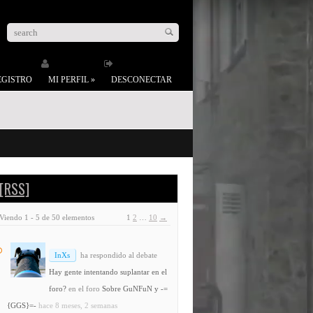
EGISTRO
MI PERFIL
»
DESCONECTAR
[RSS]
Viendo 1 - 5 de 50 elementos
1
2
…
10
→
InXs
ha respondido al debate
Hay gente intentando suplantar en el
foro?
en el foro
Sobre GuNFuN y -=
{GGS}=-
hace 8 meses, 2 semanas