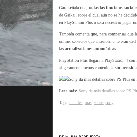
Gara señala que,
todas las funciones social
de Gaikai, sobre el cual aún no se ha decidid
en PlayStation Plus o será necesario pagar un
También comenta que, para compensar que la 
online, servicios que anteriormente eran excl
las
actualizaciones automáticas
.
PlayStation Plus llegará a PlayStation 4 con 
«ligeramente menos contenido» s
in necesid
Sony da más detalles sobre PS Plus en 
Leer más:
Sony da más detalles sobre PS Pl
Tags:
detalles
,
más
,
sobre
,
sony