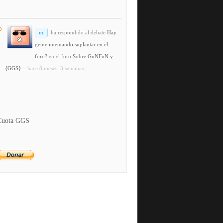
m
ha respondido al debate
Hay
gente intentando suplantar en el
foro?
en el foro
Sobre GuNFuN y -=
{GGS}=-
hace 8 meses, 3 semanas
Cuota GGS