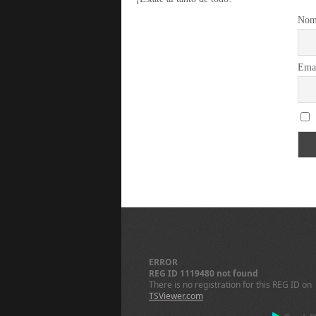
Nom
Ema
ERROR
REG ID 1119480 not found
There is no registration for this REG ID on
TSViewer.com