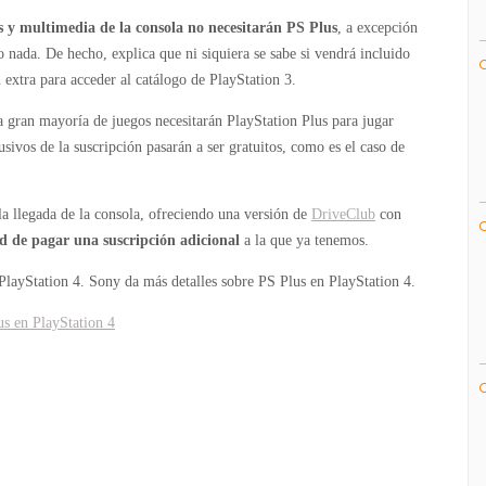
PS
es y multimedia de la consola no necesitarán PS Plus
, a excepción
Plus
o nada. De hecho, explica que ni siquiera se sabe si vendrá incluido
en
 extra para acceder al catálogo de PlayStation 3.
PlayStation
4
gran mayoría de juegos necesitarán PlayStation Plus para jugar
usivos de la suscripción pasarán a ser gratuitos, como es el caso de
la llegada de la consola, ofreciendo una versión de
DriveClub
con
ad de pagar una suscripción adicional
a la que ya tenemos.
PlayStation 4.
Sony da más detalles sobre PS Plus en PlayStation 4.
us en PlayStation 4