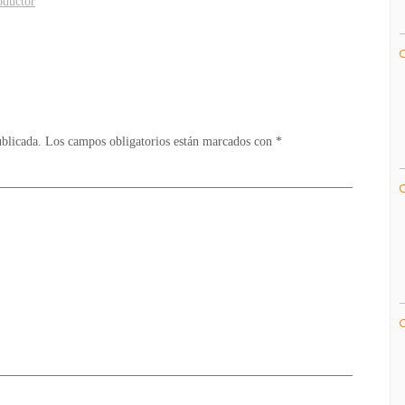
oductor
y
el
productor
de
Journey
forman
equipo
ublicada.
Los campos obligatorios están marcados con
*
para
un
nuevo
proyecto