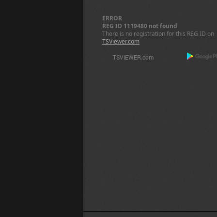
ERROR
REG ID 1119480 not found
There is no registration for this REG ID on
TSViewer.com