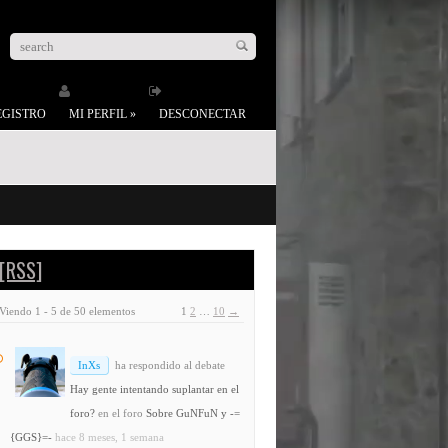
EGISTRO
MI PERFIL
»
DESCONECTAR
[RSS]
Viendo 1 - 5 de 50 elementos
1
2
…
10
→
InXs
ha respondido al debate
Hay gente intentando suplantar en el
foro?
en el foro
Sobre GuNFuN y -=
{GGS}=-
hace 8 meses, 1 semana