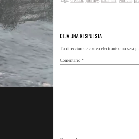
Tags:
creador
,
journey
,
katamari
,
Noticia
,
pr
DEJA UNA RESPUESTA
Tu dirección de correo electrónico no será p
Comentario
*