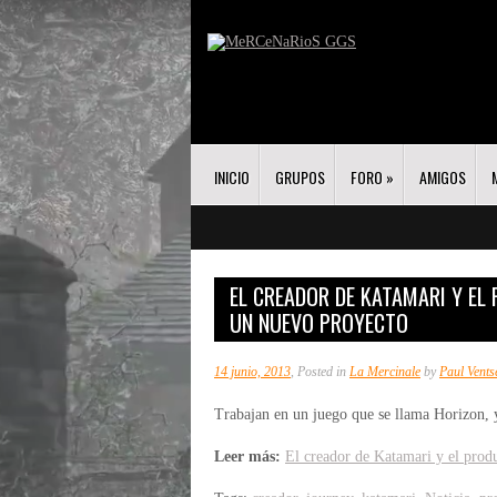
INICIO
GRUPOS
FORO
»
AMIGOS
EL CREADOR DE KATAMARI Y EL
UN NUEVO PROYECTO
14 junio, 2013
, Posted in
La Mercinale
by
Paul Vents
Trabajan en un juego que se llama Horizon, y
Leer más:
El creador de Katamari y el prod