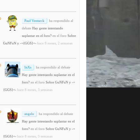
Paul Ventseck
ha respondido al
debate
Hay gente intentando
suplantar en el foro?
en el foro
Sobre
GuNFuN y -={GGS}=-
hace 8 meses, 2 semanas
InXs
ha respondido al debate
Hay gente intentando suplantar en el
foro?
en el foro
Sobre GuNFuN y -=
{GGS}=-
hace 8 meses, 3 semanas
angelo
ha respondido al debate
Hay gente intentando suplantar en el
foro?
en el foro
Sobre GuNFuN y -=
{GGS}=-
hace 8 meses, 3 semanas