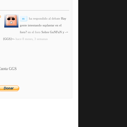
m
ha respondido al debate
Hay
gente intentando suplantar en el
foro?
en el foro
Sobre GuNFuN y -=
{GGS}=-
hace 8 meses, 3 semanas
Cuota GGS