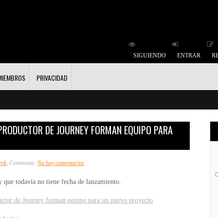
SIGUIENDO
ENTRAR
R
MIEMBROS
PRIVACIDAD
 PRODUCTOR DE JOURNEY FORMAN EQUIPO PARA
en
eck
, Comments:
No hay comentarios
El
 que todavía no tiene fecha de lanzamiento.
creador
de
uctor de Journey forman equipo para un nuevo proyecto
Katamari