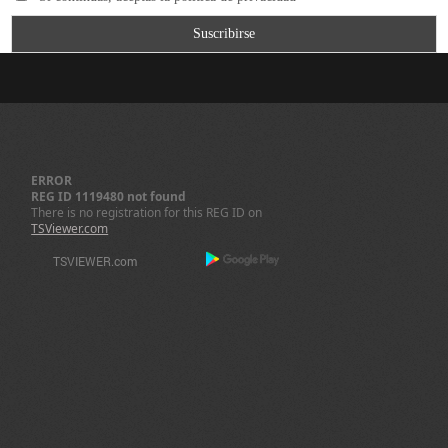
ERROR
REG ID 1119480 not found
There is no registration for this REG ID on
TSViewer.com