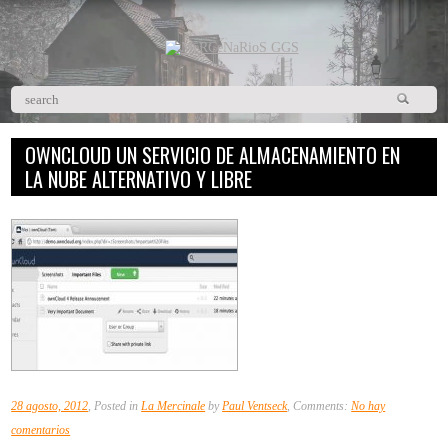
OWNCLOUD UN SERVICIO DE ALMACENAMIENTO EN
LA NUBE ALTERNATIVO Y LIBRE
28 agosto, 2012
, Posted in
La Mercinale
by
Paul Ventseck
, Comments:
No hay
en
comentarios