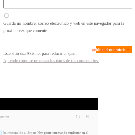
Guarda mi nombre, correo electrónico y web en este navegador para la
próxima vez que comente.
Este sitio usa Akismet para reducir el spam.
Aprende cómo se procesan los datos de tus comentarios.
ementos
1
2
…
10
→
ha respondido al debate
Hay gente intentando suplantar en el