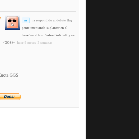
m
ha respondido al debate
Hay
gente intentando suplantar en el
foro?
en el foro
Sobre GuNFuN y -=
{GGS}=-
hace 8 meses, 3 semanas
Cuota GGS