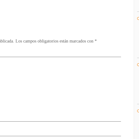
postean
un
misterioso
mensaje
ublicada.
Los campos obligatorios están marcados con
*