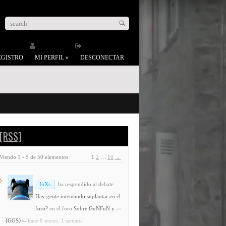
EGISTRO
MI PERFIL
»
DESCONECTAR
[RSS]
Viendo 1 - 5 de 50 elementos
1
2
…
10
→
InXs
ha respondido al debate
Hay gente intentando suplantar en el
foro?
en el foro
Sobre GuNFuN y -=
{GGS}=-
hace 8 meses, 1 semana