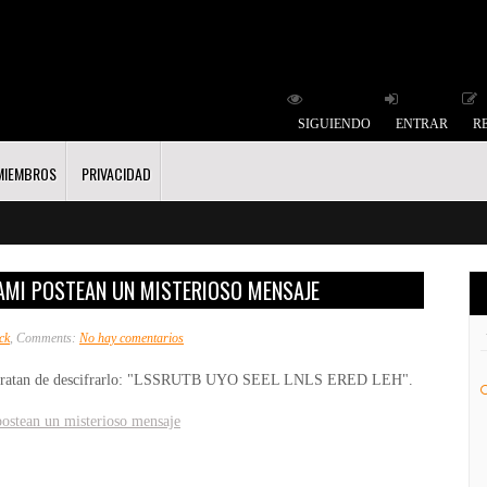
SIGUIENDO
ENTRAR
R
MIEMBROS
PRIVACIDAD
AMI POSTEAN UN MISTERIOSO MENSAJE
en
ck
, Comments:
No hay comentarios
Los
dit tratan de descifrarlo: "LSSRUTB UYO SEEL LNLS ERED LEH".
creadores
de
ostean un misterioso mensaje
Hotline
Miami