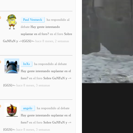
Paul Ventseck
ha respondido al
debate
Hay gente intentando
suplantar en el foro?
en el foro
Sobre
GuNFuN y -={GGS}=-
hace 8 meses, 2 semanas
InXs
ha respondido al debate
Hay gente intentando suplantar en el
foro?
en el foro
Sobre GuNFuN y -=
{GGS}=-
hace 8 meses, 3 semanas
angelo
ha respondido al debate
Hay gente intentando suplantar en el
foro?
en el foro
Sobre GuNFuN y -=
{GGS}=-
hace 8 meses, 3 semanas