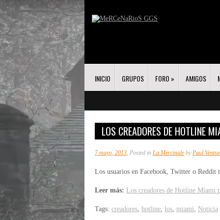
INICIO
GRUPOS
FORO
»
AMIGOS
LOS CREADORES DE HOTLINE MI
7 mayo, 2013
, Posted in
La Mercinale
by
Paul Ventse
Los usuarios en Facebook, Twitter o Red
Leer más:
Los creadores de Hotline Miami p
Tags:
creadores
,
hotline
,
los
,
miami
,
Noticia