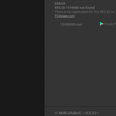
ERROR
REG ID 1119480 not found
There is no registration for this REG ID on
TSViewer.com
© MeRCeNaRioS -={GGS}=-