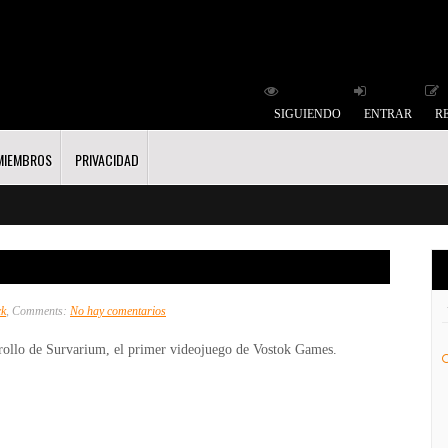
SIGUIENDO
ENTRAR
R
MIEMBROS
PRIVACIDAD
en
ck
, Comments:
No hay comentarios
Survarium
arrollo de Survarium, el primer videojuego de Vostok Games.
–
Vídeo
/
PC