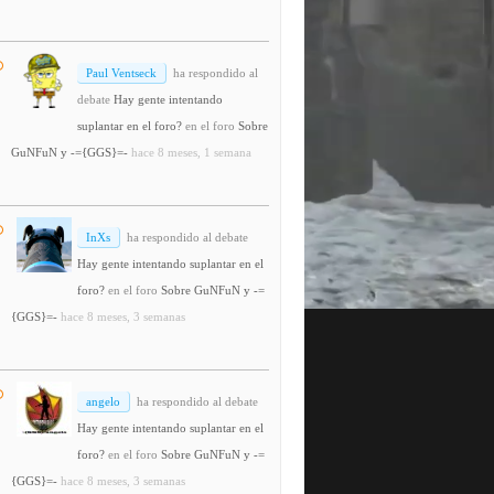
Paul Ventseck
ha respondido al
debate
Hay gente intentando
suplantar en el foro?
en el foro
Sobre
GuNFuN y -={GGS}=-
hace 8 meses, 1 semana
InXs
ha respondido al debate
Hay gente intentando suplantar en el
foro?
en el foro
Sobre GuNFuN y -=
{GGS}=-
hace 8 meses, 3 semanas
angelo
ha respondido al debate
Hay gente intentando suplantar en el
foro?
en el foro
Sobre GuNFuN y -=
{GGS}=-
hace 8 meses, 3 semanas