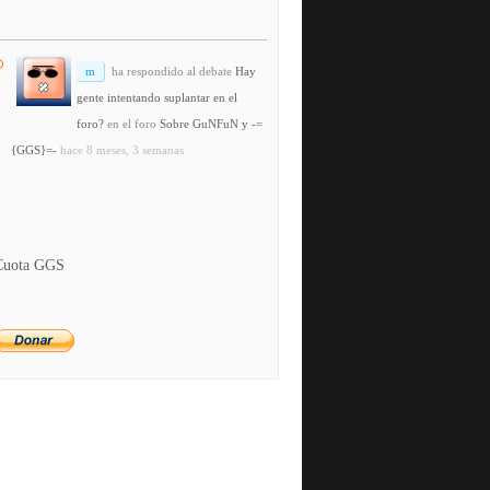
m
ha respondido al debate
Hay
gente intentando suplantar en el
foro?
en el foro
Sobre GuNFuN y -=
{GGS}=-
hace 8 meses, 3 semanas
Cuota GGS