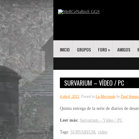
INICIO
GRUPOS
FORO
»
AMIGOS
SURVARIUM – VÍDEO / PC
4 abril, 2013
, Posted in
La Mercinale
by
Paul Ventse
Quinta entrega de la serie de diarios de des
Leer más:
Survarium – Vídeo / PC
Tags:
SURVARIUM
,
vídeo