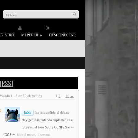
EGISTRO
MI PERFIL
»
DESCONECTAR
[RSS]
Viendo 1 - 5 de 50 elementos
1
2
…
10
→
InXs
ha respondido al debate
Hay gente intentando suplantar en el
foro?
en el foro
Sobre GuNFuN y -=
{GGS}=-
hace 8 meses, 1 semana