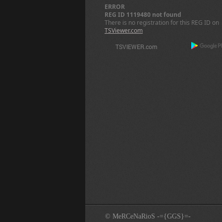
ERROR
REG ID 1119480 not found
There is no registration for this REG ID on
TSViewer.com
© MeRCeNaRioS -={GGS}=-