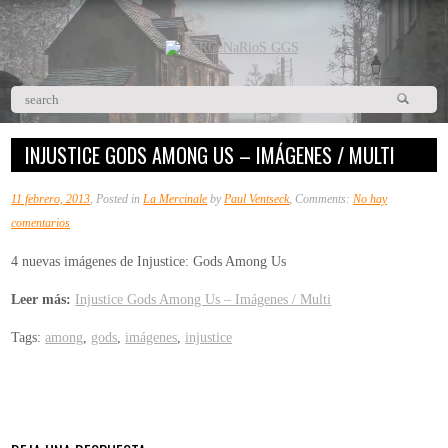
INJUSTICE GODS AMONG US – IMÁGENES / MULTI
11 febrero, 2013
, Posted in
La Mercinale
by
Paul Ventseck
, Comments:
No hay
en
comentarios
Injustice
4 nuevas imágenes de Injustice: Gods Among Us
Gods
Among
Leer más:
Injustice Gods Among Us – Imágenes / Multi
Us
Tags:
among
,
gods
,
imágenes
,
injustice
–
Imágenes
/
Multi