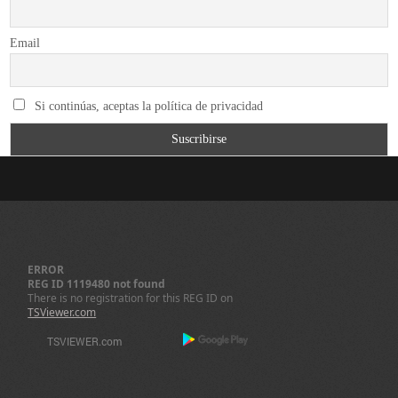
Email
Si continúas, aceptas la política de privacidad
ERROR
REG ID 1119480 not found
There is no registration for this REG ID on
TSViewer.com