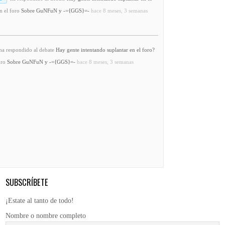
n el foro
Sobre GuNFuN y -={GGS}=-
hace 8 meses, 3 semanas
a respondido al debate
Hay gente intentando suplantar en el foro?
oro
Sobre GuNFuN y -={GGS}=-
hace 8 meses, 3 semanas
SUBSCRÍBETE
¡Estate al tanto de todo!
Nombre o nombre completo