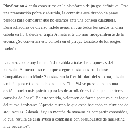
PlayStation
PlayStation 4
ansía convertirse en la plataforma de juegos definitiva. Tras
4
una presentación pobre y aburrida, la compañía está tirando de pesos
tiende
pesados para demostrar que no estamos ante una consola cualquiera.
una
Desarrolladoras de diverso índole aseguran que todos los juegos tendrán
mano
cabida en PS4, desde el
triple A
hasta el título más
independiente
de la
a
escena. ¿Se convertirá esta consola en el parque temático de los juegos
las
‘indie’?
desarrolladoras
de
La consola de Sony intentará dar cabida a todas las propuestas del
juegos
mercado. Al menos eso es lo que aseguran estas desarrolladoras.
independientes
Compañías como
Mode 7
destacaron la
flexibilidad del sistema
, ideado
también para estudios independientes: “La PS4 se presenta como una
opción mucho más práctica para los desarrolladores indie que anteriores
consolas de Sony”. En este sentido, valoraron de forma positiva el enfoque
del nuevo hardware: “Aprecio mucho lo que están haciendo en términos de
arquitectura. Además, hay un montón de maneras de compartir contenidos,
lo cual resulta de gran ayuda a compañías con presupuestos de marketing
muy pequeños”.