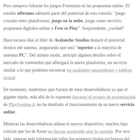
Pero tampoco faltarán los juegos Freemium ni las propuestas online. El
estudio
nDreams
adelantó parte del potencial de esta consola: “juego
cruzado entre plataformas,
juego en la nube
, juego como servicio,
propuestas digitales online y
Free to Play
”. Sorprendente, ¿verdad?
Hace escasos días el líder de
Avalanche Studios
destacó el potencial
técnico del sistema, asegurando que será “
superior
a la mayoría de
sistemas
PC
”. Del mismo modo, anticipó algunos detalles sobre el
mercado de contenidos que albergará la nueva plataforma, un servicio
similar a lo que podemos encontrar
en cualquier smartphone y tableta
actual
.
De momento, tendremos que fiarnos de estas desarrolladoras ya que el
gigante nipón, más allá de lo expuesto
durante el evento de presentación
de
PlayStation 4
, no ha detallado el funcionamiento de su nuevo
servicio
online
.
Mientras las desarrolladoras alaban el nuevos dispositivo, muchos fans
critican que los de Kioto
no hayan mostrado aún la consola
. Por otro
lado, esperan más información sobre los primeros títulos exclusivos del