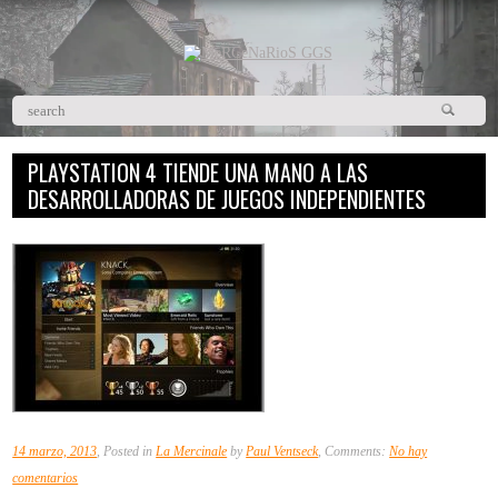
PLAYSTATION 4 TIENDE UNA MANO A LAS
DESARROLLADORAS DE JUEGOS INDEPENDIENTES
14 marzo, 2013
, Posted in
La Mercinale
by
Paul Ventseck
, Comments:
No hay
en
comentarios