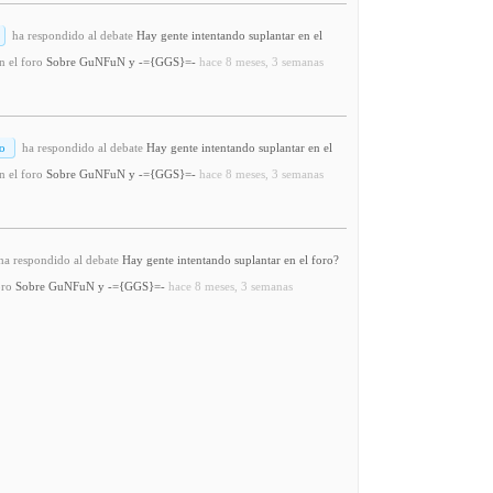
ha respondido al debate
Hay gente intentando suplantar en el
n el foro
Sobre GuNFuN y -={GGS}=-
hace 8 meses, 3 semanas
o
ha respondido al debate
Hay gente intentando suplantar en el
n el foro
Sobre GuNFuN y -={GGS}=-
hace 8 meses, 3 semanas
a respondido al debate
Hay gente intentando suplantar en el foro?
oro
Sobre GuNFuN y -={GGS}=-
hace 8 meses, 3 semanas