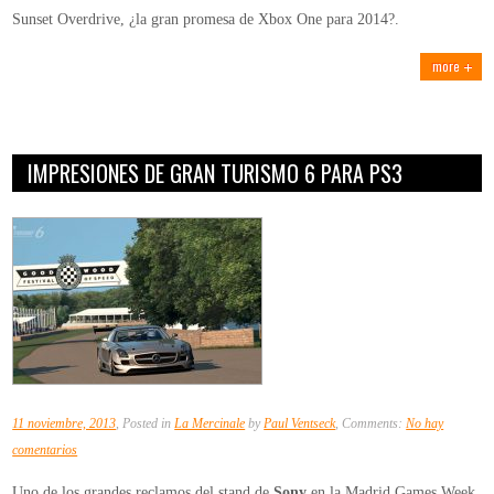
Sunset Overdrive, ¿la gran promesa de Xbox One para 2014?.
more
IMPRESIONES DE GRAN TURISMO 6 PARA PS3
11 noviembre, 2013
, Posted in
La Mercinale
by
Paul Ventseck
, Comments:
No hay
en
comentarios
Impresiones
Uno de los grandes reclamos del stand de
Sony
en la Madrid Games Week