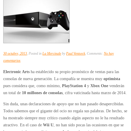
30 octubre, 2013
, Posted in
La Mercinale
by
Paul Ventseck
, Comments:
No hay
en
comentarios
EA
Electronic Arts
ha establecido su propio pronóstico de ventas para las
pronostica
consolas de nueva generación. La compañía se muestra muy
optimista
un
pues considera que, como mínimo,
PlayStation 4
y
Xbox One
venderán
gran
un total de
10 millones de consolas
, cifra vaticinada hasta marzo de 2014.
éxito
de
Sin duda, unas declaraciones de apoyo que no han pasado desapercibidas.
ventas
Todos sabemos que el gigante del ocio no regala sus palabras. De hecho, se
para
ha mostrado siempre muy crítico cuando algún aspecto no le ha resultado
PlayStation
atractivo. En el caso de
Wii U
, no han sido pocas las ocasiones en que se
4