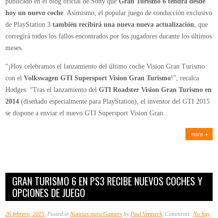
publicado en el blog oficial de Sony que
Gran Turismo 6 tendrá desde
nueva
hoy un nuevo coche
. Asimismo, el popular juego de conducción exclusivo
actualización
de PlayStation 3
también recibirá una nueva nueva actualización
, que
y
corregirá todos los fallos encontrados por los jugadores durante los últimos
coche
meses.
gratuito
“¡Hoy celebramos el lanzamiento del último coche Vision Gran Turismo
con el
Volkswagen GTI Supersport Vision Gran Turismo
!”, recalca
Hodges. “Tras el lanzamiento del
GTI Roadster Vision Gran Turismo en
2014
(diseñado especialmente para PlayStation), el inventor del GTI 2015
se dispone a enviar el nuevo GTI Supersport Vision Gran...
more
GRAN TURISMO 6 EN PS3 RECIBE NUEVOS COCHES Y
OPCIONES DE JUEGO
26 febrero, 2015
, Posted in
Noticias para Gamers
by
Paul Ventseck
, Comments:
No hay