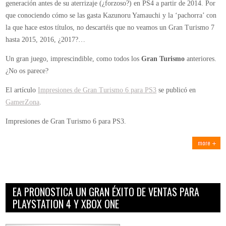
generación antes de su aterrizaje (¿forzoso?) en PS4 a partir de 2014. Por
que conociendo cómo se las gasta Kazunoru Yamauchi y la ‘pachorra’ con
la que hace estos títulos, no descartéis que no veamos un Gran Turismo 7
hasta 2015, 2016, ¿2017?…
Un gran juego, imprescindible, como todos los
Gran Turismo
anteriores.
¿No os parece?
El artículo
Impresiones de Gran Turismo 6 para PS3
se publicó en
GamerZona
.
Impresiones de Gran Turismo 6 para PS3.
more
EA PRONOSTICA UN GRAN ÉXITO DE VENTAS PARA
PLAYSTATION 4 Y XBOX ONE