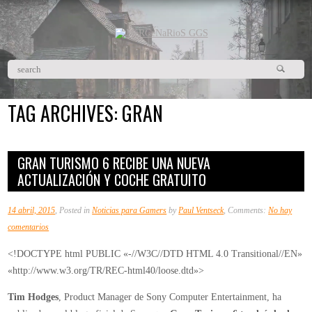
TAG ARCHIVES:
GRAN
GRAN TURISMO 6 RECIBE UNA NUEVA
ACTUALIZACIÓN Y COCHE GRATUITO
14 abril, 2015
, Posted in
Noticias para Gamers
by
Paul Ventseck
, Comments:
No hay
en
comentarios
Gran
<!DOCTYPE html PUBLIC «-//W3C//DTD HTML 4.0 Transitional//EN»
Turismo
«http://www.w3.org/TR/REC-html40/loose.dtd»>
6
recibe
Tim Hodges
, Product Manager de Sony Computer Entertainment, ha
una