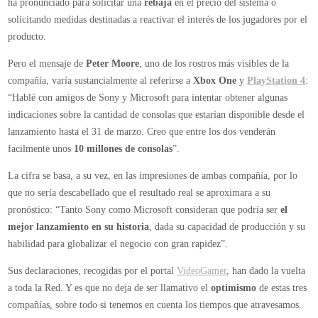
ha pronunciado para solicitar una
rebaja
en el precio del sistema o
y
solicitando medidas destinadas a reactivar el interés de los jugadores por el
Xbox
producto.
One
Pero el mensaje de
Peter Moore
, uno de los rostros más visibles de la
compañía, varía sustancialmente al referirse a
Xbox One
y
PlayStation 4
:
“Hablé con amigos de Sony y Microsoft para intentar obtener algunas
indicaciones sobre la cantidad de consolas que estarían disponible desde el
lanzamiento hasta el 31 de marzo. Creo que entre los dos venderán
facilmente unos
10 millones de consolas
”.
La cifra se basa, a su vez, en las impresiones de ambas compañía, por lo
que no sería descabellado que el resultado real se aproximara a su
pronóstico: “Tanto Sony como Microsoft consideran que podría ser
el
mejor lanzamiento en su historia
, dada su capacidad de producción y su
habilidad para globalizar el negocio con gran rapidez”.
Sus declaraciones, recogidas por el portal
VideoGamer
, han dado la vuelta
a toda la Red. Y es que no deja de ser llamativo el
optimismo
de estas tres
compañías, sobre todo si tenemos en cuenta los tiempos que atravesamos.