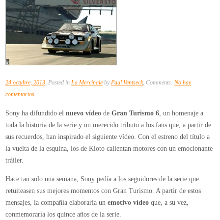
24 octubre, 2013
, Posted in
La Mercinale
by
Paul Ventseck
, Comments:
No hay
en
comentarios
El
Sony ha difundido el
nuevo vídeo
de
Gran Turismo 6
, un homenaje a
nuevo
toda la historia de la serie y un merecido tributo a los fans que, a partir de
vídeo
sus recuerdos, han inspirado el siguiente vídeo. Con el estreno del título a
de
la vuelta de la esquina, los de Kioto calientan motores con un emocionante
Gran
tráiler.
Turismo
6
Hace tan solo una semana, Sony pedía a los seguidores de la serie que
repasa
retuiteasen sus mejores momentos con Gran Turismo. A partir de estos
los
mensajes, la compañía elaboraría un
emotivo vídeo
que, a su vez,
mejores
conmemoraría los quince años de la serie.