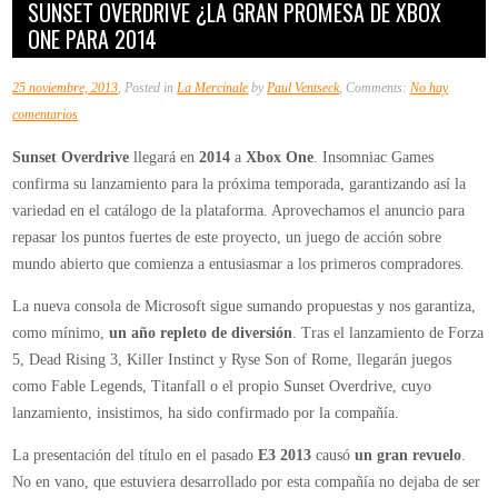
SUNSET OVERDRIVE ¿LA GRAN PROMESA DE XBOX
ONE PARA 2014
25 noviembre, 2013
, Posted in
La Mercinale
by
Paul Ventseck
, Comments:
No hay
en
comentarios
Sunset
Sunset Overdrive
llegará en
2014
a
Xbox One
. Insomniac Games
Overdrive
confirma su lanzamiento para la próxima temporada, garantizando así la
¿la
variedad en el catálogo de la plataforma. Aprovechamos el anuncio para
gran
repasar los puntos fuertes de este proyecto, un juego de acción sobre
promesa
mundo abierto que comienza a entusiasmar a los primeros compradores.
de
Xbox
La nueva consola de Microsoft sigue sumando propuestas y nos garantiza,
One
como mínimo,
un año repleto de diversión
. Tras el lanzamiento de Forza
para
5, Dead Rising 3, Killer Instinct y Ryse Son of Rome, llegarán juegos
2014
como Fable Legends, Titanfall o el propio Sunset Overdrive, cuyo
lanzamiento, insistimos, ha sido confirmado por la compañía.
La presentación del título en el pasado
E3 2013
causó
un gran revuelo
.
No en vano, que estuviera desarrollado por esta compañía no dejaba de ser