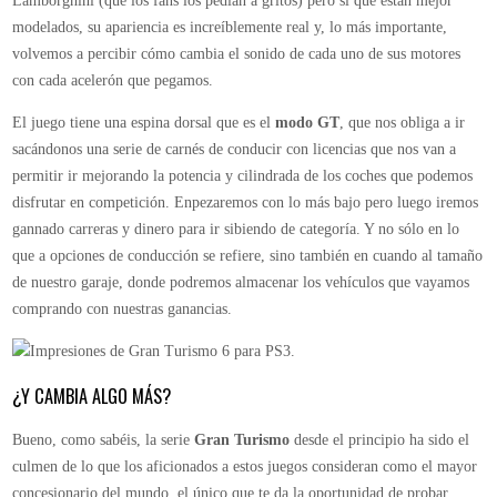
Lamborghini (que los fans los pedían a gritos) pero sí que están mejor
modelados, su apariencia es increíblemente real y, lo más importante,
volvemos a percibir cómo cambia el sonido de cada uno de sus motores
con cada acelerón que pegamos.
El juego tiene una espina dorsal que es el
modo GT
, que nos obliga a ir
sacándonos una serie de carnés de conducir con licencias que nos van a
permitir ir mejorando la potencia y cilindrada de los coches que podemos
disfrutar en competición. Enpezaremos con lo más bajo pero luego iremos
gannado carreras y dinero para ir sibiendo de categoría. Y no sólo en lo
que a opciones de conducción se refiere, sino también en cuando al tamaño
de nuestro garaje, donde podremos almacenar los vehículos que vayamos
comprando con nuestras ganancias.
¿Y CAMBIA ALGO MÁS?
Bueno, como sabéis, la serie
Gran Turismo
desde el principio ha sido el
culmen de lo que los aficionados a estos juegos consideran como el mayor
concesionario del mundo, el único que te da la oportunidad de probar