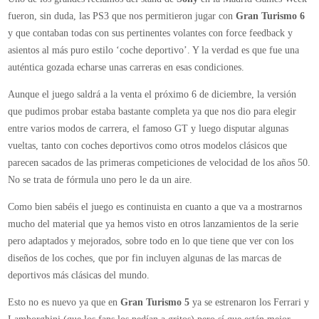
de
fueron, sin duda, las PS3 que nos permitieron jugar con
Gran Turismo 6
Gran
y que contaban todas con sus pertinentes volantes con force feedback y
Turismo
asientos al más puro estilo ‘coche deportivo’. Y la verdad es que fue una
6
auténtica gozada echarse unas carreras en esas condiciones.
para
PS3
Aunque el juego saldrá a la venta el próximo 6 de diciembre, la versión
que pudimos probar estaba bastante completa ya que nos dio para elegir
entre varios modos de carrera, el famoso GT y luego disputar algunas
vueltas, tanto con coches deportivos como otros modelos clásicos que
parecen sacados de las primeras competiciones de velocidad de los años 50.
No se trata de fórmula uno pero le da un aire.
Como bien sabéis el juego es continuista en cuanto a que va a mostrarnos
mucho del material que ya hemos visto en otros lanzamientos de la serie
pero adaptados y mejorados, sobre todo en lo que tiene que ver con los
diseños de los coches, que por fin incluyen algunas de las marcas de
deportivos más clásicas del mundo.
Esto no es nuevo ya que en
Gran Turismo 5
ya se estrenaron los Ferrari y