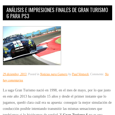
ANÁLISIS E IMPRESIONES FINALES DE GRAN TURISMO
6 PARA PS3
29 diciembre, 2013
, Posted in
Noticias para Gamers
by
Paul Ventseck
, Comments:
No
en
hay comentarios
Análisis
La saga Gran Turismo nació en 1998, en el mes de mayo, por lo que justo
e
en este año 2013 ha cumplido 15 años y desde el primer instante que lo
impresiones
jugamos, quedó clara cuál era su apuesta: conseguir la mejor simulación de
finales
conducción posible intentando transmitir las mismas sensaciones que
de
tendríamos si lo hiciéramos de verdad. Y
Gran Turismo 6
no es una