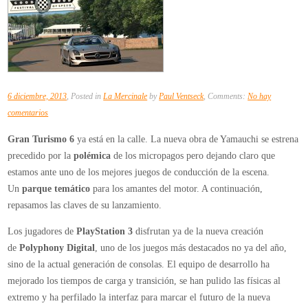
6 diciembre, 2013
, Posted in
La Mercinale
by
Paul Ventseck
, Comments:
No hay
en
comentarios
Gran
Gran Turismo 6
ya está en la calle. La nueva obra de Yamauchi se estrena
Turismo
precedido por la
polémica
de los micropagos pero dejando claro que
6
estamos ante uno de los mejores juegos de conducción de la escena.
se
Un
parque temático
para los amantes del motor. A continuación,
estrena
repasamos las claves de su lanzamiento.
en
España
Los jugadores de
PlayStation 3
disfrutan ya de la nueva creación
de
Polyphony Digital
, uno de los juegos más destacados no ya del año,
sino de la actual generación de consolas. El equipo de desarrollo ha
mejorado los tiempos de carga y transición, se han pulido las físicas al
extremo y ha perfilado la interfaz para marcar el futuro de la nueva