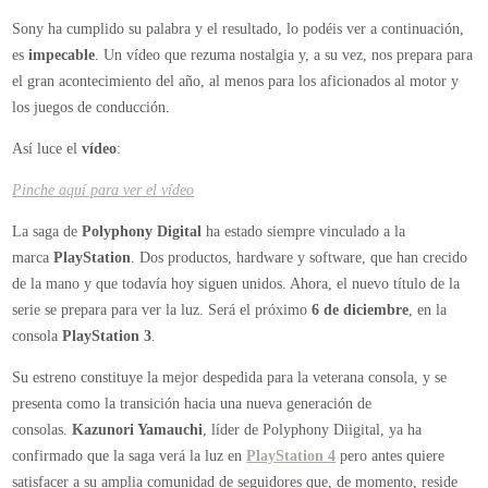
momentos
Sony ha cumplido su palabra y el resultado, lo podéis ver a continuación,
de
es
impecable
. Un vídeo que rezuma nostalgia y, a su vez, nos prepara para
la
el gran acontecimiento del año, al menos para los aficionados al motor y
saga
los juegos de conducción.
Así luce el
vídeo
:
Pinche aquí para ver el vídeo
La saga de
Polyphony Digital
ha estado siempre vinculado a la
marca
PlayStation
. Dos productos, hardware y software, que han crecido
de la mano y que todavía hoy siguen unidos. Ahora, el nuevo título de la
serie se prepara para ver la luz. Será el próximo
6 de diciembre
, en la
consola
PlayStation 3
.
Su estreno constituye la mejor despedida para la veterana consola, y se
presenta como la transición hacia una nueva generación de
consolas.
Kazunori Yamauchi
, líder de Polyphony Diigital, ya ha
confirmado que la saga verá la luz en
PlayStation 4
pero antes quiere
satisfacer a su amplia comunidad de seguidores que, de momento, reside