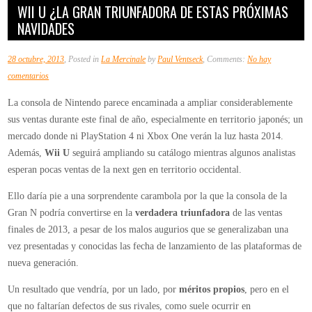
WII U ¿LA GRAN TRIUNFADORA DE ESTAS PRÓXIMAS
NAVIDADES
28 octubre, 2013
, Posted in
La Mercinale
by
Paul Ventseck
, Comments:
No hay
en
comentarios
Wii
La consola de Nintendo parece encaminada a ampliar considerablemente
U
sus ventas durante este final de año, especialmente en territorio japonés; un
¿la
mercado donde ni PlayStation 4 ni Xbox One verán la luz hasta 2014.
gran
Además,
Wii U
seguirá ampliando su catálogo mientras algunos analistas
triunfadora
esperan pocas ventas de la next gen en territorio occidental.
de
estas
Ello daría pie a una sorprendente carambola por la que la consola de la
próximas
Gran N podría convertirse en la
verdadera triunfadora
de las ventas
navidades
finales de 2013, a pesar de los malos augurios que se generalizaban una
vez presentadas y conocidas las fecha de lanzamiento de las plataformas de
nueva generación.
Un resultado que vendría, por un lado, por
méritos propios
, pero en el
que no faltarían defectos de sus rivales, como suele ocurrir en