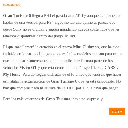
en
comentarios
Gran
Gran Turismo 6
llegó a
PS3
el pasado año 2013 y aunque de momento
Turismo
hablar de una versión para
PS4
sigue siendo una quimera, parece que
6
desde
Sony
no se olvidan y siguen mandando nuevos contenidos que ya
en
tenemos disponibles dentro del juego. Mirad.
PS3
recibe
El que más llamará la atención es el nuevo
Mini Clubman
, que ha sido
nuevos
incluido en la parte del juego donde están los modelos que son para mirar
coches
más que tocar. Concretamente, automóviles que forman parte de los
y
vehículos
Visión GT
y que está dentro del menú específico de
CARS
y
opciones
My Home
. Para conseguir disfrutar de él lo único que tendréis que hacer
de
es instalar la actualización de Gran Turismo 6 que ya está disponible. No
juego
hay que comprar nada ni se trata de un DLC por el que haya que pagar.
Para los más veteranos de
Gran Turismo
, hay una sorpresa y...
more