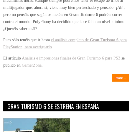
muchísimas horas. Aunque siempre podremos tener el escape de irnos al
multijugador que, ahora sí, viene muy bien pertrechado y pensado. ¡Ah!,
pero no penséis que según os metéis en
Gran Turismo 6
podréis correr
contra el mundo: PolyPhony ha decidido que hace falta un nivel mínimo.
¿Queréis saber cuál?
Pues sólo tenéis que ir hasta
el análisis completo de
Gran Turismo 6
para
PlayStation, para averiguarlo
.
El artículo
Análisis e impresiones finales de Gran Turismo 6 para PS3
se
publicó en
GamerZona
.
more
GRAN TURISMO 6 SE ESTRENA EN ESPAÑA