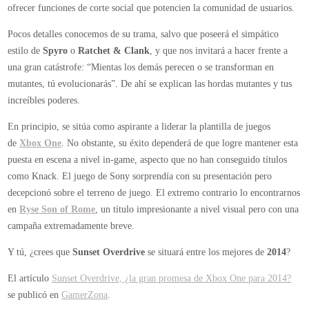
ofrecer funciones de corte social que potencien la comunidad de usuarios.
Pocos detalles conocemos de su trama, salvo que poseerá el simpático
estilo de
Spyro
o
Ratchet & Clank
, y que nos invitará a hacer frente a
una gran catástrofe: “Mientas los demás perecen o se transforman en
mutantes, tú evolucionarás”. De ahí se explican las hordas mutantes y tus
increíbles poderes.
En principio, se sitúa como aspirante a liderar la plantilla de juegos
de
Xbox One
. No obstante, su éxito dependerá de que logre mantener esta
puesta en escena a nivel in-game, aspecto que no han conseguido títulos
como Knack. El juego de Sony sorprendía con su presentación pero
decepcionó sobre el terreno de juego. El extremo contrario lo encontrarnos
en
Ryse Son of Rome
, un título impresionante a nivel visual pero con una
campaña extremadamente breve.
Y tú, ¿crees que
Sunset Overdrive
se situará entre los mejores de
2014
?
El artículo
Sunset Overdrive, ¿la gran promesa de Xbox One para 2014?
se publicó en
GamerZona
.