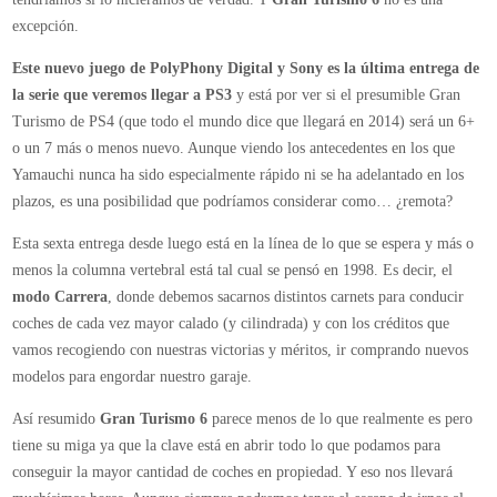
Gran
excepción.
Turismo
6
Este nuevo juego de PolyPhony Digital y Sony es la última entrega de
para
la serie que veremos llegar a PS3
y está por ver si el presumible Gran
PS3
Turismo de PS4 (que todo el mundo dice que llegará en 2014) será un 6+
o un 7 más o menos nuevo. Aunque viendo los antecedentes en los que
Yamauchi nunca ha sido especialmente rápido ni se ha adelantado en los
plazos, es una posibilidad que podríamos considerar como… ¿remota?
Esta sexta entrega desde luego está en la línea de lo que se espera y más o
menos la columna vertebral está tal cual se pensó en 1998. Es decir, el
modo Carrera
, donde debemos sacarnos distintos carnets para conducir
coches de cada vez mayor calado (y cilindrada) y con los créditos que
vamos recogiendo con nuestras victorias y méritos, ir comprando nuevos
modelos para engordar nuestro garaje.
Así resumido
Gran Turismo 6
parece menos de lo que realmente es pero
tiene su miga ya que la clave está en abrir todo lo que podamos para
conseguir la mayor cantidad de coches en propiedad. Y eso nos llevará