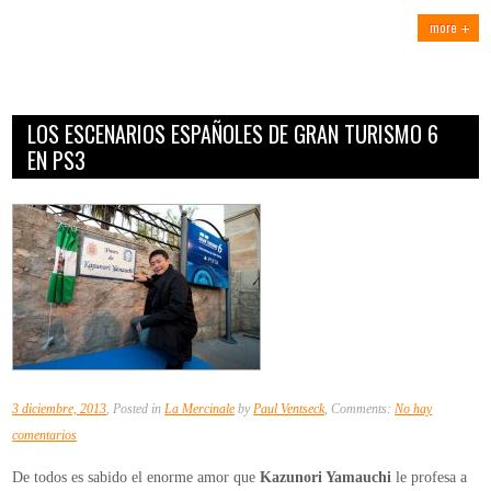
more
LOS ESCENARIOS ESPAÑOLES DE GRAN TURISMO 6
EN PS3
3 diciembre, 2013
, Posted in
La Mercinale
by
Paul Ventseck
, Comments:
No hay
en
comentarios
Los
De todos es sabido el enorme amor que
Kazunori Yamauchi
le profesa a
escenarios