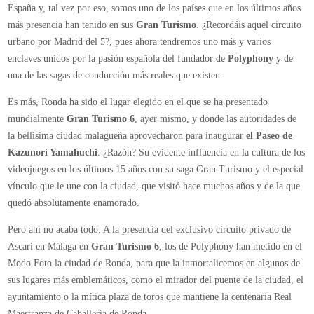
España y, tal vez por eso, somos uno de los países que en los últimos años
españoles
más presencia han tenido en sus
Gran Turismo
. ¿Recordáis aquel circuito
de
urbano por Madrid del 5?, pues ahora tendremos uno más y varios
Gran
enclaves unidos por la pasión española del fundador de
Polyphony
y de
Turismo
una de las sagas de conducción más reales que existen.
6
en
Es más, Ronda ha sido el lugar elegido en el que se ha presentado
PS3
mundialmente
Gran Turismo 6
, ayer mismo, y donde las autoridades de
la bellísima ciudad malagueña aprovecharon para inaugurar
el Paseo de
Kazunori Yamahuchi
. ¿Razón? Su evidente influencia en la cultura de los
videojuegos en los últimos 15 años con su saga Gran Turismo y el especial
vínculo que le une con la ciudad, que visitó hace muchos años y de la que
quedó absolutamente enamorado.
Pero ahí no acaba todo. A la presencia del exclusivo circuito privado de
Ascari en Málaga en
Gran Turismo 6
, los de Polyphony han metido en el
Modo Foto la ciudad de Ronda, para que la inmortalicemos en algunos de
sus lugares más emblemáticos, como el mirador del puente de la ciudad, el
ayuntamiento o la mítica plaza de toros que mantiene la centenaria Real
Maestranza de Caballería de Ronda.