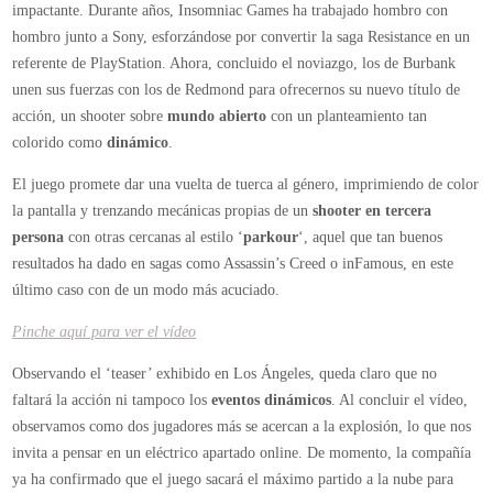
impactante. Durante años, Insomniac Games ha trabajado hombro con
hombro junto a Sony, esforzándose por convertir la saga Resistance en un
referente de PlayStation. Ahora, concluido el noviazgo, los de Burbank
unen sus fuerzas con los de Redmond para ofrecernos su nuevo título de
acción, un shooter sobre
mundo abierto
con un planteamiento tan
colorido como
dinámico
.
El juego promete dar una vuelta de tuerca al género, imprimiendo de color
la pantalla y trenzando mecánicas propias de un
shooter en tercera
persona
con otras cercanas al estilo ‘
parkour
‘, aquel que tan buenos
resultados ha dado en sagas como Assassin’s Creed o inFamous, en este
último caso con de un modo más acuciado.
Pinche aquí para ver el vídeo
Observando el ‘teaser’ exhibido en Los Ángeles, queda claro que no
faltará la acción ni tampoco los
eventos dinámicos
. Al concluir el vídeo,
observamos como dos jugadores más se acercan a la explosión, lo que nos
invita a pensar en un eléctrico apartado online. De momento, la compañía
ya ha confirmado que el juego sacará el máximo partido a la nube para